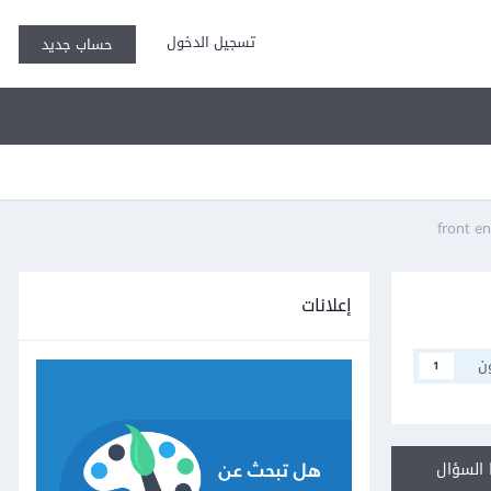
تسجيل الدخول
حساب جديد
إعلانات
ن
1
السؤال