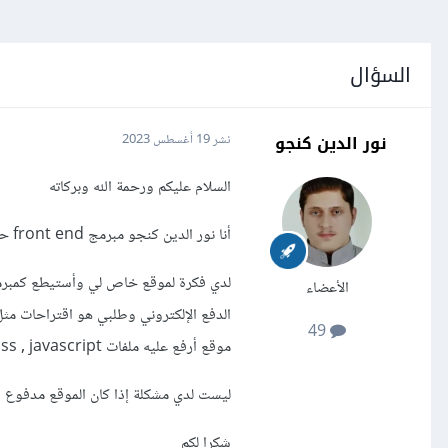
السؤال
نور الدين كنجو
نشر
19 أغسطس 2023
السلام عليكم ورحمة الله وبركاته
أنا نور الدين كنجو مبرمج front end حاصل على شهادة معتمدة من أكاديمية حسوب في تطوير واجهات المستخدم
الأعضاء
الدفع الإلكتروني وطلبي هو اقتراحات مث
49
موقع أرفع عليه ملفات html , css , javascript و أيضًا يوفر لي خدمة الدفع الإلكتروني
ليست لدي مشكلة إذا كان الموقع مدفوع 
شكرا لكم