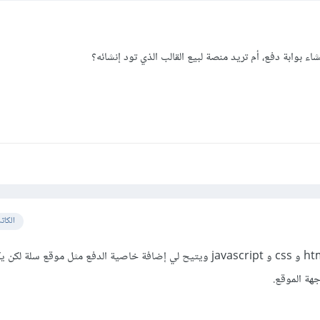
ء بوابة دفع، أم تريد منصة لبيع القالب الذي تود إنشائه؟
الكات
أريد موقع أرفع عليه ملفات html و css و javascript ويتيح لي إضافة خاصية الدفع مثل موقع سلة
هة الموقع.