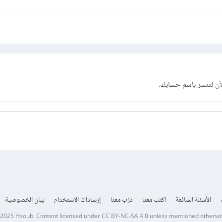
آن
لتنشر باسم حسابك.
الأسئلة الشائعة
اكتب معنا
درّب معنا
إرشادات الاستخدام
بيان الخصوصية
 2025
Hsoub
.
Content licensed under
CC BY-NC-SA 4.0
unless mentioned otherwi