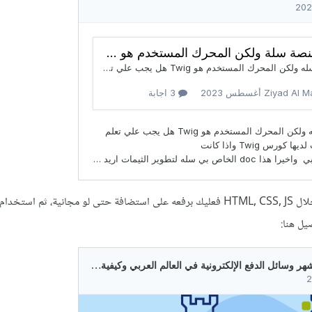
أما إذا أردت إنشاء موقع من خلال HTML, CSS, JS فعليك برفعه على استضافة حتى لو مجانية، ثم 
يل هنا: