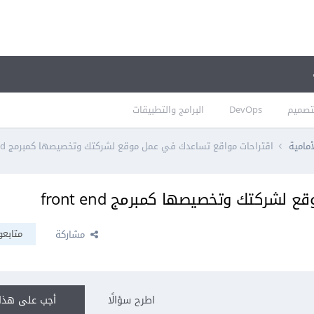
تصميم
DevOps
البرامج والتطبيقات
أمامية
اقتراحات مواقع تساعدك في عمل موقع لشركتك وتخصيصها كمبرمج front end
شركتك وتخصيصها كمبرمج front end
متابعو
مشاركة
اطرح سؤالًا
أجب على هذا 