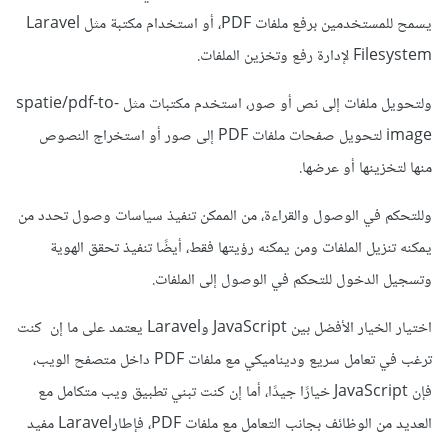
يسمح للمستخدمين برفع ملفات PDF، أو استخدام مكتبة مثل Laravel
Filesystem لإدارة رفع وتخزين الملفات.
ولتحويل ملفات إلى نص أو صور، استخدم مكتبات مثل spatie/pdf-to-
image لتحويل صفحات ملفات PDF إلى صور أو استخراج النصوص
منها لتخزينها أو عرضها.
وللتحكم في الوصول والقراءة، من الممكن تنفيذ سياسات وصول تحدد من
يمكنه تنزيل الملفات ومن يمكنه رؤيتها فقط، أيضًا تنفيذ تحقق الهوية
وتسجيل الدخول للتحكم في الوصول إلى الملفات.
اختيار الخيار الأفضل بين JavaScript وLaravel يعتمد على ما إن كنت
ترغب في تعامل سريع وديناميكي مع ملفات PDF داخل متصفح الويب،
فإن JavaScript خيارًا جيدًا، أما إن كنت تبني تطبيق ويب متكامل مع
العديد من الوظائف بجانب التعامل مع ملفات PDF، فإطارLaravel مفيد