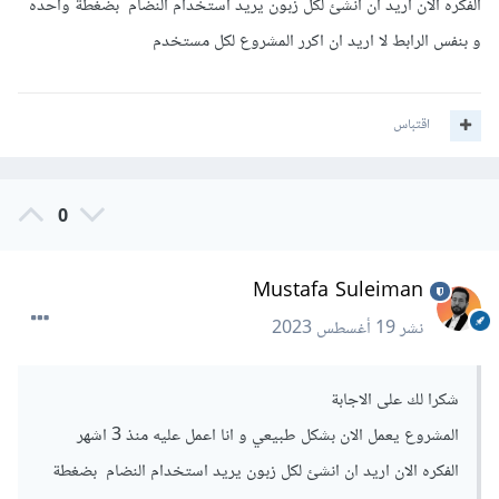
جدول الشركات (Companies Table):
الفكره الان اريد ان انشئ لكل زبون يريد استخدام النضام بضغطة واحده
// ...
و بنفس الرابط لا اريد ان اكرر المشروع لكل مستخدم
company_id (معرف الشركة)
if
(
$user_exists 
&&
company_name (اسم الشركة)
password_verify
(
$password
,
owner_id (معرف مالك الشركة)
$hashed_password
))
{
اقتباس
        $_SESSION
[
"user_id"
]
=
 $user_id
;
جدول الموظفين (Employees Table):
        $_SESSION
[
"role"
]
=
 $user_role
;
        header
(
"Location: dashboard.php"
);
employee_id (معرف الموظف)
exit
();
0
}
else
{
employee_name (اسم الموظف)
        $error_message 
=
"Invalid login 
employee_password (كلمة مرور الموظف)
credentials."
;
Mustafa Suleiman
company_id (معرف الشركة التابع لها الموظف)
}
}
نشر
19 أغسطس 2023
جدول المبيعات (Sales Table):
?>
<!DOCTYPE html>
sale_id (معرف البيعة)
<html>
شكرا لك على الاجابة
sale_date (تاريخ البيعة)
<head>
المشروع يعمل الان بشكل طبيعي و انا اعمل عليه منذ 3 اشهر
<title>
Login
</title>
sale_amount (قيمة البيعة)
</head>
الفكره الان اريد ان انشئ لكل زبون يريد استخدام النضام بضغطة
employee_id (معرف الموظف القائم بالبيعة)
<body>