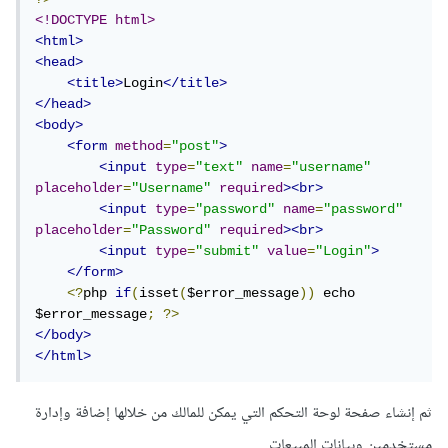
<!DOCTYPE html>
<html>
<head>
<title>
Login
</title>
</head>
<body>
<form
method
=
"post"
>
<input
type
=
"text"
name
=
"username"
placeholder
=
"Username"
required
><br>
<input
type
=
"password"
name
=
"password"
placeholder
=
"Password"
required
><br>
<input
type
=
"submit"
value
=
"Login"
>
</form>
<?
php 
if
(
isset
(
$error_message
))
 echo 
$error_message
;
?>
</body>
</html>
ثم إنشاء صفحة لوحة التحكم التي يمكن للمالك من خلالها إضافة وإدارة
مستخدمين وبيانات المبيعات.