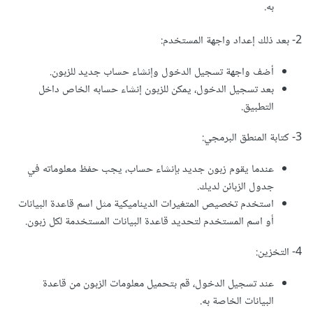
بشكل عام. ولا تنسَ تنفيذ إجراءات الأمان المناسبة لتأمين البيانات
به.
$_SESSION
[
"role"
]
!==
"owner"
)
{
    header
(
"Location: login.php"
);
وحماية الخصوصية للمستخدمين.
exit
();
2- بعد ذلك إعداد واجهة المستخدم:
}
أضف واجهة تسجيل الدخول وإنشاء حساب جديد للزبون.
// استعلامات لإدارة المستخدمين والبيانات هنا
بعد تسجيل الدخول، يمكن للزبون إنشاء حسابه الخاص داخل
// ...
التطبيق.
?>
<!DOCTYPE html>
3- كتابة المنطق البرمجي:
<html>
<head>
عندما يقوم زبون جديد بإنشاء حساب، يجب حفظ معلوماته في
<title>
Owner Dashboard
</title>
</head>
جدول الزبائن لديك.
<body>
استخدم تخصيص المتغيرات الديناميكية مثل اسم قاعدة البيانات
<h1>
Welcome, Owner!
</h1>
أو اسم المستخدم لتحديد قاعدة البيانات المستخدمة لكل زبون.
<!-- تضمين نماذج لإدارة المستخدمين 
والبيانات -->
4- التخزين:
</body>
</html>
عند تسجيل الدخول، قم بتحميل معلومات الزبون من قاعدة
هذا المثال يعكس الفكرة العامة لنظام إدارة المبيعات مع تحقيق
البيانات الخاصة به.