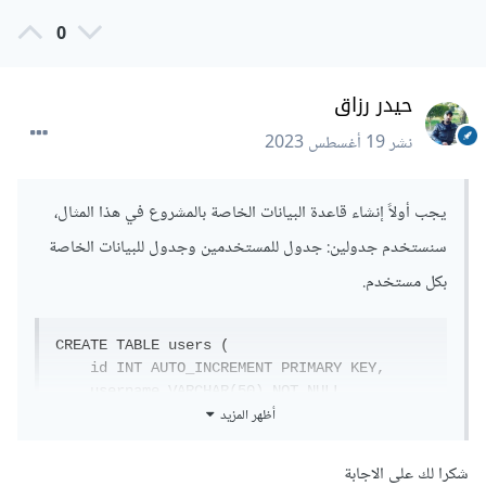
0
حيدر رزاق
نشر
19 أغسطس 2023
يجب أولاً إنشاء قاعدة البيانات الخاصة بالمشروع في هذا المثال،
سنستخدم جدولين: جدول للمستخدمين وجدول للبيانات الخاصة
بكل مستخدم.
CREATE TABLE users (

    id INT AUTO_INCREMENT PRIMARY KEY,

    username VARCHAR(50) NOT NULL,

أظهر المزيد
    password VARCHAR(255) NOT NULL,

    role ENUM('owner', 'employee') NOT NULL

);

شكرا لك على الاجابة