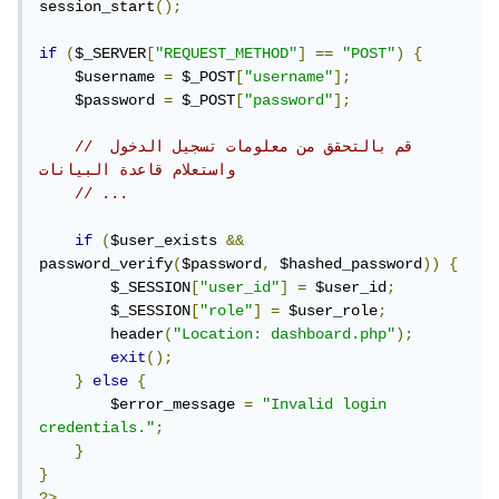
session_start
();
if
(
$_SERVER
[
"REQUEST_METHOD"
]
==
"POST"
)
{
    $username 
=
 $_POST
[
"username"
];
    $password 
=
 $_POST
[
"password"
];
// قم بالتحقق من معلومات تسجيل الدخول 
واستعلام قاعدة البيانات
// ...
if
(
$user_exists 
&&
password_verify
(
$password
,
 $hashed_password
))
{
        $_SESSION
[
"user_id"
]
=
 $user_id
;
        $_SESSION
[
"role"
]
=
 $user_role
;
        header
(
"Location: dashboard.php"
);
exit
();
}
else
{
        $error_message 
=
"Invalid login 
credentials."
;
}
}
?>