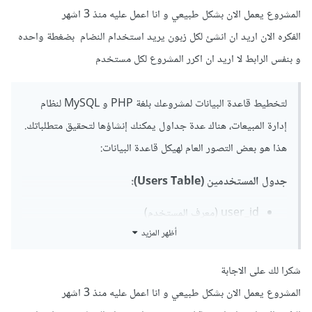
المشروع يعمل الان بشكل طبيعي و انا اعمل عليه منذ 3 اشهر
CREATE TABLE sales_data (

    id INT AUTO_INCREMENT PRIMARY KEY,

الفكره الان اريد ان انشئ لكل زبون يريد استخدام النضام بضغطة واحده
    user_id INT,

و بنفس الرابط لا اريد ان اكرر المشروع لكل مستخدم
    data VARCHAR(255) NOT NULL,

    FOREIGN KEY (user_id) REFERENCES 
users(id)

);
لتخطيط قاعدة البيانات لمشروعك بلغة PHP و MySQL لنظام
إدارة المبيعات، هناك عدة جداول يمكنك إنشاؤها لتحقيق متطلباتك.
ثم قم بإنشاء نموذج HTML لصفحة تسجيل الدخول واكتب الكود
هذا هو بعض التصور العام لهيكل قاعدة البيانات:
الخاص بالتحقق من معلومات تسجيل الدخول وإعداد الجلسة.
جدول المستخدمين (Users Table):
<?
php

session_start
();
user_id (معرف المستخدم)
username (اسم المستخدم)
أظهر المزيد
if
(
$_SERVER
[
"REQUEST_METHOD"
]
==
"POST"
)
{
password (كلمة المرور)
    $username 
=
 $_POST
[
"username"
];
email (البريد الإلكتروني)
    $password 
=
 $_POST
[
"password"
];
شكرا لك على الاجابة
وغيرها من المعلومات الشخصية التي تحتاجها
المشروع يعمل الان بشكل طبيعي و انا اعمل عليه منذ 3 اشهر
// قم بالتحقق من معلومات تسجيل الدخول 
واستعلام قاعدة البيانات