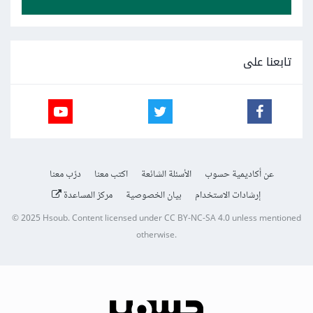
تابعنا على
عن أكاديمية حسوب
الأسئلة الشائعة
اكتب معنا
درّب معنا
إرشادات الاستخدام
بيان الخصوصية
مركز المساعدة
© 2025
Hsoub
.
Content licensed under
CC BY-NC-SA 4.0
unless mentioned
otherwise.