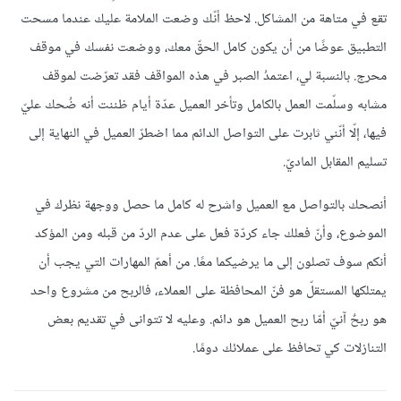
تقع في متاهة من المشاكل. لاحظ أنّك وضعت الملامة عليك عندما مسحت
التطبيق عوضًا من أن يكون كامل الحقّ معك، ووضعت نفسك في موقف
محرج. بالنسبة لي، اعتمدُ الصبر في هذه المواقف فقد تعرّضت لموقف
مشابه وسلّمت العمل بالكامل وتأخر العميل عدّة أيام ظننت أنه ضُحك عليّ
فيها، إلّا أنّني ثابرت على التواصل الدائم مما اضطرّ العميل في النهاية إلى
تسليم المقابل الماديّ.
أنصحك بالتواصل مع العميل واشرح له كامل ما حصل ووجهة نظرك في
الموضوع، وأنّ فعلك جاء كردّة فعل على عدم الردّ من قبله ومن المؤكد
أنكم سوف تصلون إلى ما يرضيكما معًا. من أهمّ المهارات التي يجب أن
يمتلكها المستقلّ هو فنّ المحافظة على العملاء، فالربح من مشروع واحد
هو ربحٌ آنيّ أمّا ربح العميل هو دائم. وعليه لا تتوانى في تقديم بعض
التنازلات كي تحافظ على عملائك دومًا.