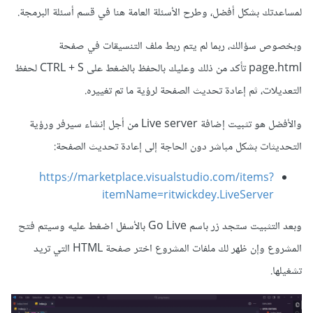
لمساعدتك بشكل أفضل، وطرح الأسئلة العامة هنا في قسم أسئلة البرمجة.
وبخصوص سؤالك، ربما لم يتم ربط ملف التنسيقات في صفحة
page.html تأكد من ذلك وعليك بالحفظ بالضغط على CTRL + S لحفظ
التعديلات، ثم إعادة تحديث الصفحة لرؤية ما تم تغييره.
والأفضل هو تثبيت إضافة Live server من أجل إنشاء سيرفر ورؤية
التحديثات بشكل مباشر دون الحاجة إلى إعادة تحديث الصفحة:
https://marketplace.visualstudio.com/items?
itemName=ritwickdey.LiveServer
وبعد التثبيت ستجد زر باسم Go Live بالأسفل اضغط عليه وسيتم فتح
المشروع وإن ظهر لك ملفات المشروع اختر صفحة HTML التي تريد
تشغيلها.