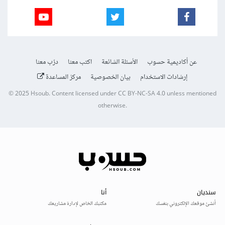
عن أكاديمية حسوب
الأسئلة الشائعة
اكتب معنا
درّب معنا
إرشادات الاستخدام
بيان الخصوصية
مركز المساعدة
© 2025
Hsoub
.
Content licensed under
CC BY-NC-SA 4.0
unless mentioned
otherwise.