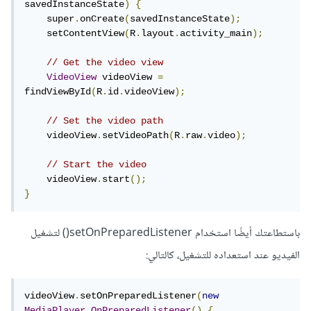
savedInstanceState
)
{
    super
.
onCreate
(
savedInstanceState
);
    setContentView
(
R
.
layout
.
activity_main
);
// Get the video view
VideoView
 videoView 
=
findViewById
(
R
.
id
.
videoView
);
// Set the video path
    videoView
.
setVideoPath
(
R
.
raw
.
video
);
// Start the video
    videoView
.
start
();
}
باستطاعتك أيضًا استخدام setOnPreparedListener() لتشغيل
الفيديو عند استعداده للتشغيل، كالتالي:
videoView
.
setOnPreparedListener
(
new
MediaPlayer
.
OnPreparedListener
()
{