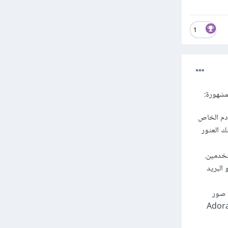
1
ادم الخاص
ك العثور
 للمستخدمين.
البريد
د صور
كنك زيارة موقع Adorable Avatars