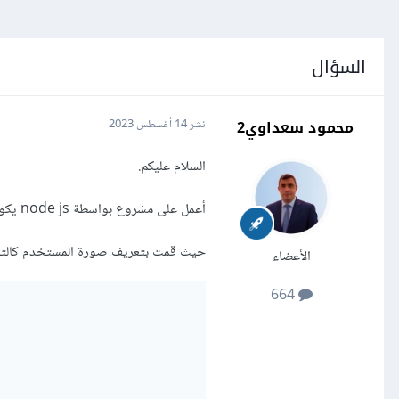
السؤال
محمود سعداوي2
نشر
14 أغسطس 2023
السلام عليكم.
أعمل على مشروع بواسطة node js يكون فيه المستخدم user قادرا على إضافة صورته بواسطة gravatar.
حيث قمت بتعريف صورة المستخدم كالتال
الأعضاء
664