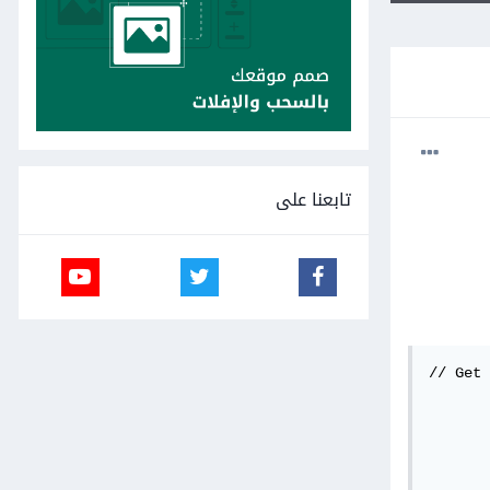
تابعنا على
// Get 
       
       
       
       
       