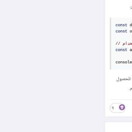
const
 d
const
 o
const
 a
console
DiceB وتتم تعريف الخيارات حسب احتياجاتك. ثم يتم استدعاء `getUrl()` للحصول
.
1