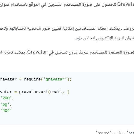
نعم يتطلب استخدام خدمة Gravatar للحصول على صورة المستخدم التسجيل في الموقع باستخدام عنوا
 Gravatar في مشروعك ، يمكنك إعطاء المستخدمين إمكانية تعيين صور شخصية لحساباتهم وتح
لحل مشكلتك والحصول على الصورة المصغرة للمستخدم سريعًا بدون تسجيل 
ravatar 
=
 require
(
'gravatar'
);
vatar 
=
 gravatar
.
url
(
email
,
{
'200'
,
'pg'
,
'404'