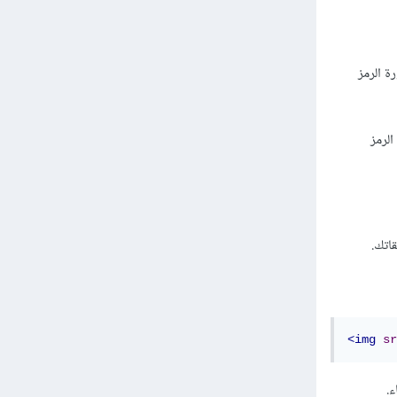
 الرمز
لرمز
<img
sr