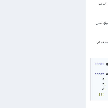
ن البريد
ميلها على
في Gravatar، يمكنك تجربة استخدام
const
 g
const
 a
    s
:
    r
:
    d
:
});