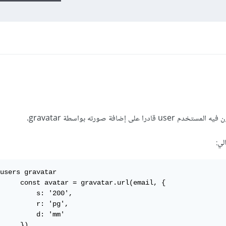
ي:
users gravatar

     const avatar = gravatar.url(email, {

         s: '200',

         r: 'pg',

         d: 'mm'

     })