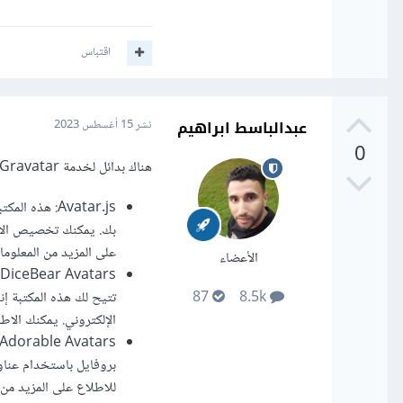
اقتباس
عبدالباسط ابراهيم
نشر
15 أغسطس 2023
0
هناك بدائل لخدمة Gravatar التي يمكنك استخدامها لعرض صور المستخدمين بدلاً منها. إليك بعض البدائل المشهورة:
Avatar.js: هذه المكتبة توفر واجهة برمجة تطبيقات (
بك. يمكنك تخصيص الأل
على المزيد من المعلومات وال
الأعضاء
تتيح لك هذه المكتبة إن
87
8.5k
الإلكتروني. يمكنك الاطلاع على موقع DiceBear للحصول 
للاطلاع على المزيد من