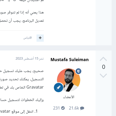
تم استبدال قيمة `d` بـ `'404'` بدلاً من `'mm'`.
تعديل البرنامج، يجب أن تحصل ع
اقتباس
Mustafa Suleiman
نشر
15 أغسطس 2023
0
Gravatar الخاص بك في تطبيقاتك.
الأعضاء
وإليك الخطوات لتسجيل حساب على Gravatar وإعداد صورة ا
231
21.6k
انتقل إلى موقع Gravatar على الويب.