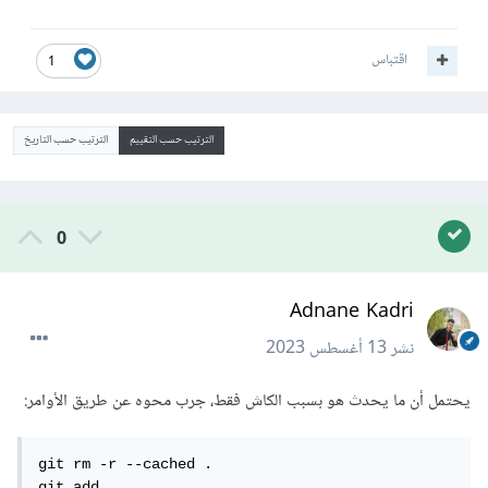
اقتباس
1
الترتيب حسب التقييم
الترتيب حسب التاريخ
0
Adnane Kadri
نشر
13 أغسطس 2023
يحتمل أن ما يحدث هو بسبب الكاش فقط، جرب محوه عن طريق الأوامر:
git rm -r --cached .

git add .
