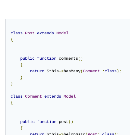
class
Post
extends
Model
{
public
function
 comments
()
{
return
 $this
->
hasMany
(
Comment
::
class
);
}
}
class
Comment
extends
Model
{
public
function
 post
()
{
return
 $this
->
belongsTo
(
Post
::
class
);