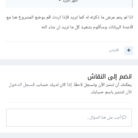
أظهر المزيد
الاعمده
id لتخزين اي دي المستخدم
اذا لم يتم عرض ما ذكرته له كما تريد فإذا اردت قم بوضع المشروع هنا مع
قاعدة البيانات وسأقوم بتنفيذ كل ما تريد ان شاء الله
name لتخزين اسم المستخدم
جدول المنشورات posts
اقتباس
الاعمده
انضم إلى النقاش
post_id لتخزين اي دي المنشور وربطه مع جدول التعليقات
يمكنك أن تنشر الآن وتسجل لاحقًا. إذا كان لديك حساب،
فسجل الدخول
post_user لتخزين اي دي المستخدم مرسل المنشور والربط مع
الآن
لتنشر باسم حسابك.
جدول المستخدمين مع العمود id
post_msg لتخزين نص المنشور
أجب على هذا السؤال...
الجدول الثالث جدول التعليقات comment