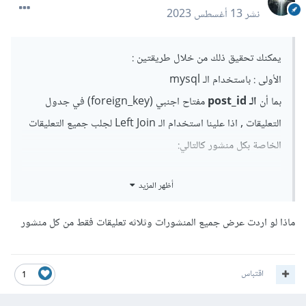
نشر
13 أغسطس 2023
يمكنك تحقيق ذلك من خلال طريقتين
:
الأولى : باستخدام الـ
mysql
بما أن
الـ post_id
مفتاح اجنبي (foreign_key) في جدول
التعليقات , اذا علينا استخدام الـ Left Join لجلب جميع التعليقات
الخاصة بكل منشور كالتالي:
أظهر المزيد
SELECT posts
.*,
 comments
.*
ماذا لو اردت عرض جميع المنشورات وثلاثه تعليقات فقط من كل منشور
FROM posts

LEFT JOIN comments ON posts
.
id 
=
comments
.
post_id
;
اقتباس
1