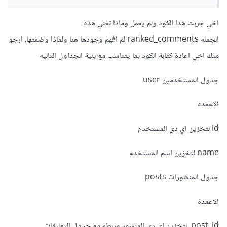
FROM (

    SELECT 

اخي جربت هذا الكود ولم يعمل وماذا تعني هذه
        posts.*,

الجمله ranked_comments لم افهم وجودها هنا ولماذا وضعتها، ارجو
        comments.*,

        ROW_NUMBER() OVER (PARTITION BY 
منك اخي اعادة كتابة الكود بما يتناسب مع بنية الجداول التاليه
posts.id ORDER BY comments.comment_id) AS 
comment_rank

جدول المستخدمين user
    FROM posts

    LEFT JOIN comments ON posts.id = 
الاعمده
comments.post_id

) ranked_comments

WHERE comment_rank <= 3;
id لتخزين اي دي المستخدم
name لتخزين اسم المستخدم
جدول المنشورات posts
الاعمده
post_id لتخزين اي دي المنشور وربطه مع جدول التعليقات