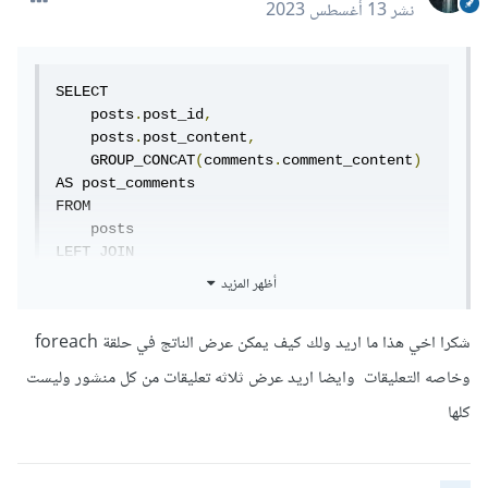
نشر
13 أغسطس 2023
SELECT

    posts
.
post_id
,
    posts
.
post_content
,
    GROUP_CONCAT
(
comments
.
comment_content
)
AS post_comments

FROM

    posts

LEFT JOIN

    comments ON posts
.
post_id 
=
أظهر المزيد
comments
.
post_id

GROUP BY

شكرا اخي هذا ما اريد ولك كيف يمكن عرض الناتج في حلقة foreach
    posts
.
post_id
,
 posts
.
post_content
;
وخاصه التعليقات وايضا اريد عرض ثلاثه تعليقات من كل منشور وليست
كلها