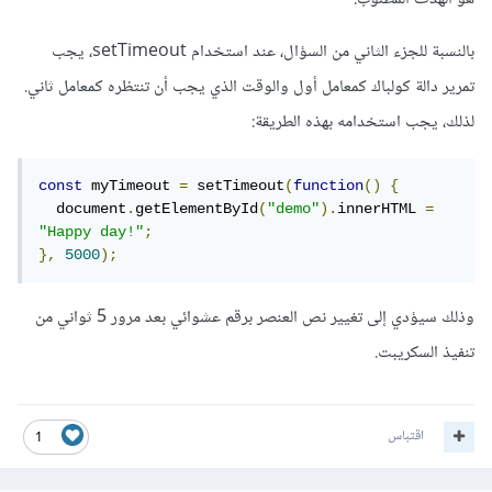
بالنسبة للجزء الثاني من السؤال، عند استخدام setTimeout، يجب
تمرير دالة كولباك كمعامل أول والوقت الذي يجب أن تنتظره كمعامل ثاني.
لذلك، يجب استخدامه بهذه الطريقة:
const
 myTimeout 
=
 setTimeout
(
function
()
{
  document
.
getElementById
(
"demo"
).
innerHTML 
=
"Happy day!"
;
},
5000
);
وذلك سيؤدي إلى تغيير نص العنصر برقم عشوائي بعد مرور 5 ثواني من
تنفيذ السكريبت.
اقتباس
1