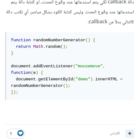
دالة callback لكي يتم استدعائها عند وقوع الحدث، أو كتابة دالة يتم
كمعامل ثاني. لذلك، يجب استخدامه بهذه الطريقة:
استدعائها عند وقوع الحدث وليس كتابة الكود بشكل مباشر، أي نكتب دالة
كالتالي بدلاً من callback:
const
 myTimeout 
=
 setTimeout
(
function
()
{
  document
.
getElementById
(
"demo"
).
innerHTML 
=
"Happy day!"
;
function
 randomNumberGenerator
()
{
},
5000
);
return
Math
.
random
();
}
وذلك سيؤدي إلى تغيير نص العنصر برقم عشوائي بعد مرور 5 ثواني
document
.
addEventListener
(
"mousemove"
,
من تنفيذ السكريبت.
function
(
e
)
{
  document
.
getElementById
(
"demo"
).
innerHTML 
=
randomNumberGenerator
();
});
اقتباس
1