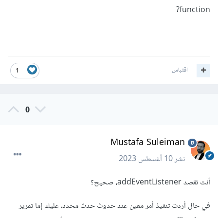
لحدث "mousemove" ،وتلك الدالة ستُستدعى في كل مرة يتم
function?
فيها تحريك الماوس على الشاشة، وسيتم تنفيذ الكود الموجود في
داخل الدالة في كل مرة.
أما الشيء الذي قمت بتجربته:
اقتباس
1
document
.
addEventListener
(
"mousemove"
,
document
.
getElementById
(
"demo"
).
innerHTML 
=
0
Math
.
random
());
هناك خطأ في الاستخدام، لأنك تقوم بتعيين نتيجة تقييم تعبير
Mustafa Suleiman
document.getElementById("demo").innerHTML =
نشر
10 أغسطس 2023
Math.random() كدالة استجابة للحدث "mousemove"،
وذلك ليس هو الهدف المطلوب.
أنت تقصد addEventListener، صحيح؟
بالنسبة للجزء الثاني من السؤال، عند استخدام setTimeout،
في حال أردت تنفيذ أمر معين عند حدوث حدث محدد، عليك إما تمرير
يجب تمرير دالة كولباك كمعامل أول والوقت الذي يجب أن تنتظره