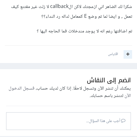
return
Math
.
random
();
شكرا لك الضاهر اني ازعجتك لاكن الcallback لا زلت غير مقتنع كيف
}
تعمل , و ايضا لما تم وضع E كمعامل لداله رد النداء؟؟
document
.
addEventListener
(
"mousemove"
,
function
(
e
)
{
تم اضافتها رغم انه لا يوجد مندخلات فما الحاجه اليها ؟
  document
.
getElementById
(
"demo"
).
innerHTML 
=
 randomNumberGenerator
();
});
اقتباس
انضم إلى النقاش
يمكنك أن تنشر الآن وتسجل لاحقًا. إذا كان لديك حساب،
فسجل الدخول
الآن
لتنشر باسم حسابك.
أجب على هذا السؤال...