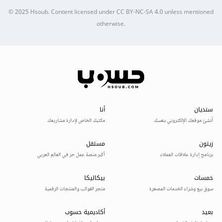
© 2025
Hsoub
.
Content licensed under
CC BY-NC-SA 4.0
unless mentioned
otherwise.