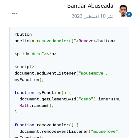
Bandar Abuseada
نشر
10 أغسطس 2023
<
button 
onclick
=
"removeHandler()"
>
Remove
</
button
>
<
p id
=
"demo"
></
p
>
<
script
>
document
.
addEventListener
(
"mousemove"
,
myFunction
);
function
 myFunction
()
{
  document
.
getElementById
(
"demo"
).
innerHTML 
=
Math
.
random
();
}
function
 removeHandler
()
{
  document
.
removeEventListener
(
"mousemove"
,