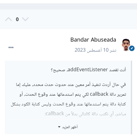
0
Bandar Abuseada
نشر
10 أغسطس 2023
أنت تقصد addEventListener، صحيح؟
في حال أردت تنفيذ أمر معين عند حدوث حدث محدد، عليك إما
تمرير دالة callback لكي يتم استدعائها عند وقوع الحدث، أو
كتابة دالة يتم استدعائها عند وقوع الحدث وليس كتابة الكود بشكل
مباشر، أي نكتب دالة كالتالي بدلاً من callback:
أظهر المزيد
function
 randomNumberGenerator
()
{