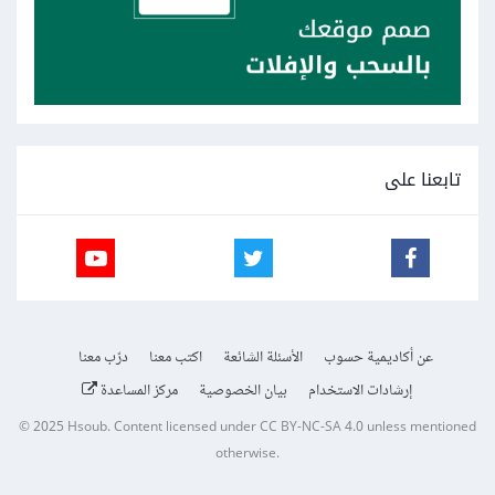
تابعنا على
عن أكاديمية حسوب
الأسئلة الشائعة
اكتب معنا
درّب معنا
إرشادات الاستخدام
بيان الخصوصية
مركز المساعدة
© 2025
Hsoub
.
Content licensed under
CC BY-NC-SA 4.0
unless mentioned
otherwise.