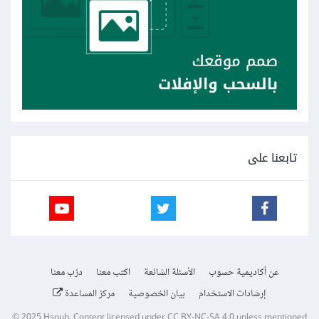
تابعنا على
عن أكاديمية حسوب
الأسئلة الشائعة
اكتب معنا
درّب معنا
إرشادات الاستخدام
بيان الخصوصية
مركز المساعدة
© 2025
Hsoub
.
Content licensed under
CC BY-NC-SA 4.0
unless mentioned