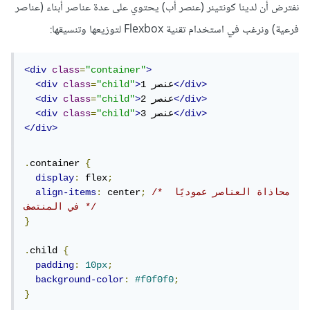
نفترض أن لدينا كونتينر (عنصر أب) يحتوي على عدة عناصر أبناء (عناصر
فرعية) ونرغب في استخدام تقنية Flexbox لتوزيعها وتنسيقها:
<div
class
=
"container"
>
</div>
عنصر 1
>
"child"
=
class
<div
</div>
عنصر 2
>
"child"
=
class
<div
</div>
عنصر 3
>
"child"
=
class
<div
</div>
.
container 
{
display
:
 flex
;
/* محاذاة العناصر عموديًا 
;
 center
:
align-items
في المنتصف */
}
.
child 
{
padding
:
10px
;
background-color
:
#f0f0f0
;
}