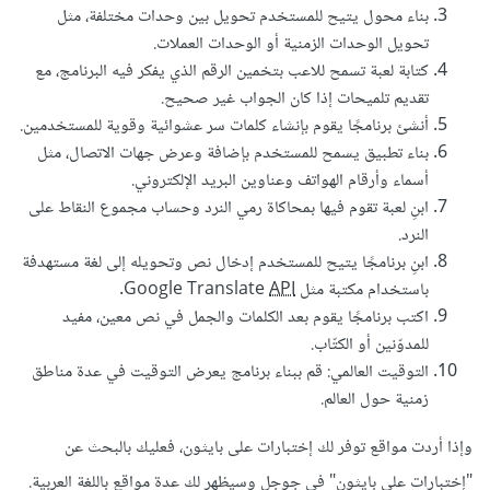
بناء محول يتيح للمستخدم تحويل بين وحدات مختلفة، مثل
تحويل الوحدات الزمنية أو الوحدات العملات.
كتابة لعبة تسمح للاعب بتخمين الرقم الذي يفكر فيه البرنامج، مع
تقديم تلميحات إذا كان الجواب غير صحيح.
أنشئ برنامجًا يقوم بإنشاء كلمات سر عشوائية وقوية للمستخدمين.
بناء تطبيق يسمح للمستخدم بإضافة وعرض جهات الاتصال، مثل
أسماء وأرقام الهواتف وعناوين البريد الإلكتروني.
ابنِ لعبة تقوم فيها بمحاكاة رمي النرد وحساب مجموع النقاط على
النرد.
ابنِ برنامجًا يتيح للمستخدم إدخال نص وتحويله إلى لغة مستهدفة
باستخدام مكتبة مثل Google Translate
API
.
اكتب برنامجًا يقوم بعد الكلمات والجمل في نص معين، مفيد
للمدوّنين أو الكتّاب.
التوقيت العالمي: قم ببناء برنامج يعرض التوقيت في عدة مناطق
زمنية حول العالم.
وإذا أردت مواقع توفر لك إختبارات على بايثون، فعليك بالبحث عن
"إختبارات على بايثون" في جوجل وسيظهر لك عدة مواقع باللغة العربية.