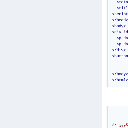
<meta
<titl
<script
</head>
<body>
<div
id
<p
da
<p
da
</div>
<button
</body>
</html>