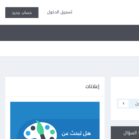
تسجيل الدخول
حساب جديد
إعلانات
ن
1
السؤال