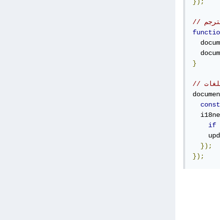
});
ترجم
functio
  docum
  docum
}
لغات
documen
const
  i18ne
if
    upd
});
});