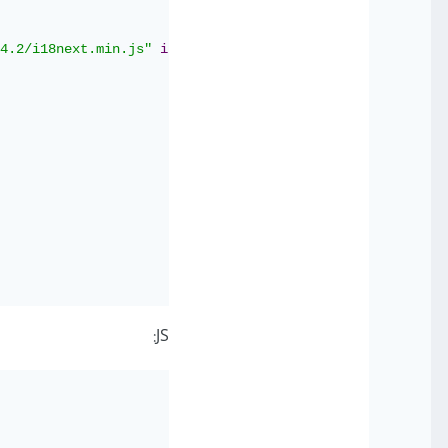
4.2/i18next.min.js"
integrity
=
"sha512-M4iruTNlnwfFL71Q+5
JS: