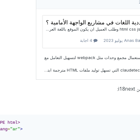
PE html>
ang
=
"ar"
>