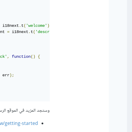
 i18next
.
t
(
'welcome'
);
nt 
=
 i18next
.
t
(
'description'
);
ck'
,
function
()
{
 err
);
وستجد المزيد في الموقع الرس
w/getting-started