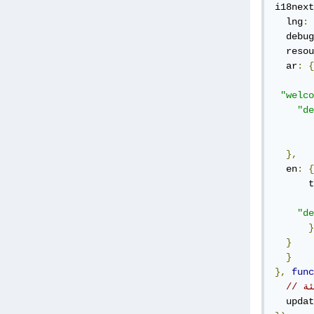
i18next
  lng
:
  debug
  resou
  ar
:
{
       
"welco
"de
},
  en
:
{
      t
"de
}
}
}
},
func
ئة
  updat