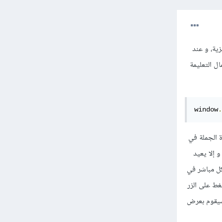
زية، و عند
الأخرى، حيث يمكنك الانتقال إلى صفحة أخرى في ال js باستعمال التعليمة
window
.
ة الجملة في
 إلا يعيد
كل مباشر في
ند الضغط على الزر
 الصفحة، و تلقائياً سيقوم بعرض