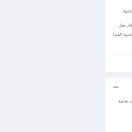
انية.
طار عمل
حية المبدأ
بت خاصة