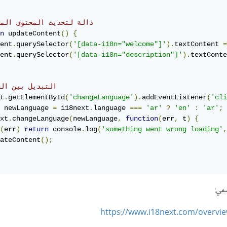
// دالة لتحديث المحتوى الم
n
 updateContent
()
{
ent
.
querySelector
(
'[data-i18n="welcome"]'
).
textContent 
=
ent
.
querySelector
(
'[data-i18n="description"]'
).
textConte
// التبديل بين ال
t
.
getElementById
(
'changeLanguage'
).
addEventListener
(
'cli
 newLanguage 
=
 i18next
.
language 
===
'ar'
?
'en'
:
'ar'
;
xt
.
changeLanguage
(
newLanguage
,
function
(
err
,
 t
)
{
(
err
)
return
 console
.
log
(
'something went wrong loading'
,
ateContent
();
مي:
https://www.i18next.com/overvie