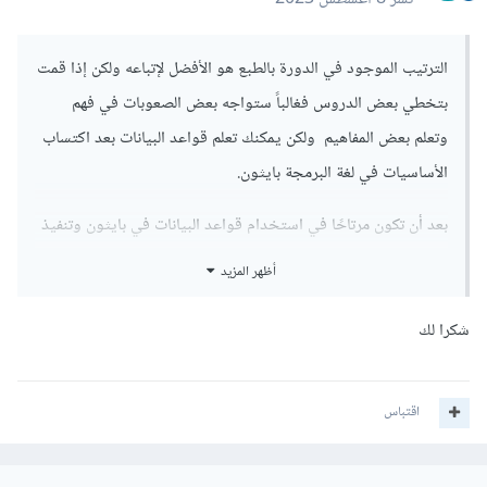
الترتيب الموجود في الدورة بالطبع هو الأفضل لإتباعه ولكن إذا قمت
بتخطي بعض الدروس فغالباً ستواجه بعض الصعوبات في فهم
وتعلم بعض المفاهيم ولكن يمكنك تعلم قواعد البيانات بعد اكتساب
الأساسيات في لغة البرمجة بايثون.
بعد أن تكون مرتاحًا في استخدام قواعد البيانات في بايثون وتنفيذ
العمل الضروري، يمكنك العودة ومتابعة تعلم المفاهيم والتقنيات
أظهر المزيد
الأخرى في لغة البرمجة بايثون. يمكنك بناء تطبيقات أكثر تعقيدًا
وتفصيلاً باستخدام قواعد البيانات والبرمجة في بايثون.
شكرا لك
اقتباس