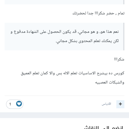
أما بخصوص كورس ذكاء اصطناعي من جوجل فهو (
Google AI
تمام , حضر شكرااا جدا لحضرتك
Education
)، وتستطيع البحث على اليوتيوب عن دورات للذكاء
الاصطناعي باللغة العربية لتسهيل الأمر عليك في حال كنت تواجه
نعم هذا هو، و هو مجاني، قد يكون الحصول على الشهادة مدفوع و
صعوبة في الإنجليزية لكن الدورات الإنجليزية أفضل بالطبع
لكن يمكنك تعلم المحتوى بشكل مجاني.
ومنها
شهادة الذكاء الإصطناعي من جامعة ستانفورد (Machine
.
Learning AI Certification)
شكرااا
كورس ده بيشرح الاساسيات تعلم الاله بس والا كمان تعلم العميق
والشبكات العصبيه
اقتباس
1
انضم إلى النقاش