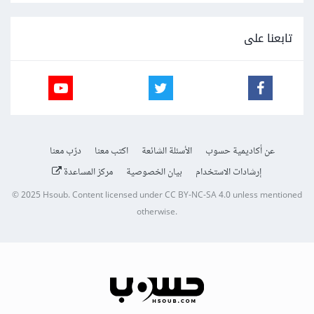
تابعنا على
عن أكاديمية حسوب
الأسئلة الشائعة
اكتب معنا
درّب معنا
إرشادات الاستخدام
بيان الخصوصية
مركز المساعدة
© 2025
Hsoub
.
Content licensed under
CC BY-NC-SA 4.0
unless mentioned
otherwise.