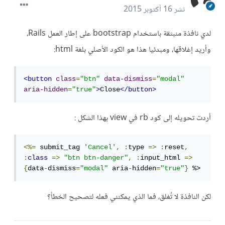
نشر
16 أكتوبر 2015
لدي نافذة منبثقة باستخدام bootstrap على إطار العمل Rails،
وأريد إغلاقها، ومبدئيا هذا هو الكود الأصلي بلغة html:
<button
class
=
"btn"
data-dismiss
=
"modal"
aria-hidden
=
"true"
>
Close
</button>
أردت تحويله إلى كود rb في view بهذا الشكل :
<%=
 submit_tag 
'Cancel'
,
:
type 
=>
:
reset
,
:
class
=>
"btn btn-danger"
,
:
input_html 
=>
{
data
-
dismiss
=
"modal"
 aria
-
hidden
=
"true"
}
 %>
لكن النافذة لا تُغلق، فما الذي يمكنني فعله لتصحيح الخطأ؟