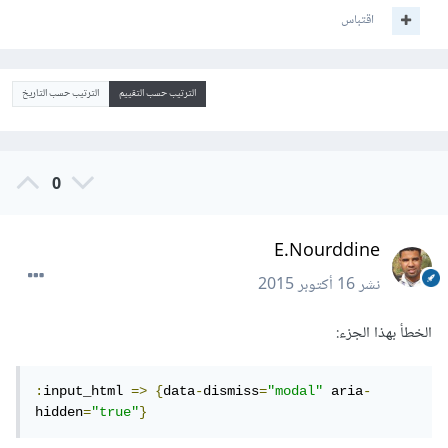
اقتباس
الترتيب حسب التقييم
الترتيب حسب التاريخ
0
E.Nourddine
نشر
16 أكتوبر 2015
الخطأ بهذا الجزء:
:
input_html 
=>
{
data
-
dismiss
=
"modal"
 aria
-
hidden
=
"true"
}