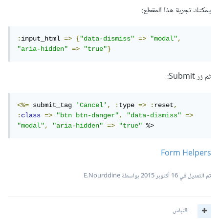
يمكنك تجربة هذا المقطع:
:
input_html 
=>
{
"data-dismiss"
=>
"modal"
,
"aria-hidden"
=>
"true"
}
ثم زر Submit:
<%=
 submit_tag 
'Cancel'
,
:
type 
=>
:
reset
,
:
class
=>
"btn btn-danger"
,
"data-dismiss"
=>
"modal"
,
"aria-hidden"
=>
"true"
 %>
Form Helpers
تم التعديل في
16 أكتوبر 2015
بواسطة E.Nourddine
اقتباس