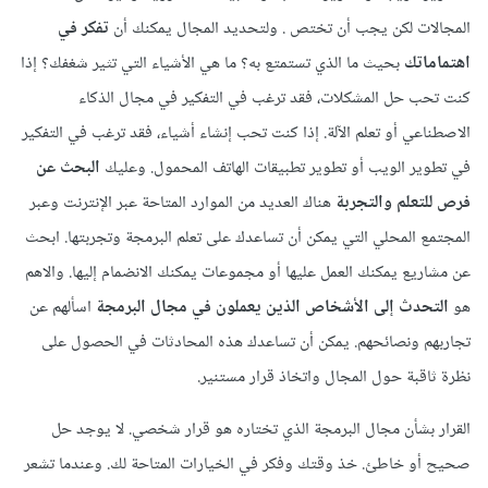
المجالات لكن يجب أن تختص . ولتحديد المجال يمكنك أن
تفكر في
اهتماماتك
بحيث ما الذي تستمتع به؟ ما هي الأشياء التي تثير شغفك؟ إذا
كنت تحب حل المشكلات، فقد ترغب في التفكير في مجال الذكاء
الاصطناعي أو تعلم الآلة. إذا كنت تحب إنشاء أشياء، فقد ترغب في التفكير
في تطوير الويب أو تطوير تطبيقات الهاتف المحمول. وعليك
البحث عن
فرص للتعلم والتجربة
هناك العديد من الموارد المتاحة عبر الإنترنت وعبر
المجتمع المحلي التي يمكن أن تساعدك على تعلم البرمجة وتجربتها. ابحث
عن مشاريع يمكنك العمل عليها أو مجموعات يمكنك الانضمام إليها. والاهم
هو
التحدث إلى الأشخاص الذين يعملون في مجال البرمجة
اسألهم عن
تجاربهم ونصائحهم. يمكن أن تساعدك هذه المحادثات في الحصول على
نظرة ثاقبة حول المجال واتخاذ قرار مستنير.
القرار بشأن مجال البرمجة الذي تختاره هو قرار شخصي. لا يوجد حل
صحيح أو خاطئ. خذ وقتك وفكر في الخيارات المتاحة لك. وعندما تشعر