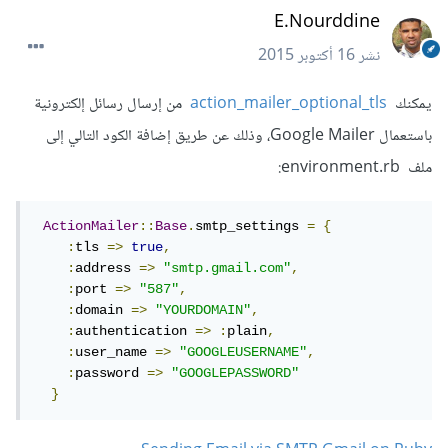
E.Nourddine
نشر
16 أكتوبر 2015
يمكنك
action_mailer_optional_tls
من إرسال رسائل إلكترونية
باستعمال Google Mailer، وذلك عن طريق إضافة الكود التالي إلى
ملف environment.rb:
ActionMailer
::
Base
.
smtp_settings 
=
{
:
tls 
=>
true
,
:
address 
=>
"smtp.gmail.com"
,
:
port 
=>
"587"
,
:
domain 
=>
"YOURDOMAIN"
,
:
authentication 
=>
:
plain
,
:
user_name 
=>
"GOOGLEUSERNAME"
,
:
password 
=>
"GOOGLEPASSWORD"
}