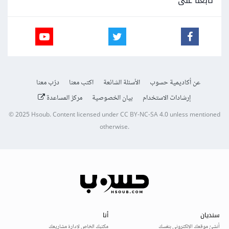
تابعنا على
عن أكاديمية حسوب
الأسئلة الشائعة
اكتب معنا
درّب معنا
إرشادات الاستخدام
بيان الخصوصية
مركز المساعدة
© 2025
Hsoub
.
Content licensed under
CC BY-NC-SA 4.0
unless mentioned
otherwise.