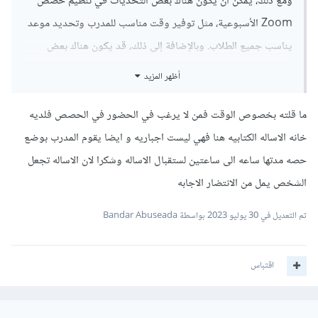
ومع ذلك، يمكن أن يكون هناك بعض التحديات في تنظيم حصص
Zoom الأسبوعية، مثل توفير وقت مناسب للمدرب وتحديد موعد
يناسب جميع الطلاب. وبالإضافة إلى ذلك، قد يكون هناك بعض
الطلاب الذين لا يستطيعون الحضور لأسباب شخصية أو بسبب
أظهر المزيد
فروق التوقيت.
ما قلته بخصوص الوقت فمن لا يرغب في الحضور في الحصص فلديه
لذلك أكاديمية حسوب تهدف إلى توفير خدمة للأسئلة الخاصة
خانه الاساله الكتابيه هنا فهي ليست اجباريه و ايضا يقوم المدرب بوضع
بالدورات ويتم الإجابة عنها بأسرع وقت كما توجد قسم الأسئلة
حصه مدتها ساعه الى ساعتين لستقبال الاساله وشكرا لان الاساله تجعل
والأجوبة العامة تسمح للطلاب بطرح الأسئلة والاستفسارات
الشخص يمل من الانتضار الاجابه
والتفاعل مع المدربين والمشاركين في المجتمعات الخاصة بالدورات
التدريبية. كما يوجد حسوب IO . ومع ذلك فهو إقتراح جميل
تم التعديل في
30 يوليو 2023
بواسطة Bandar Abuseada
وأعتقد أن فريق التطوير سيضع هذه الفكرة في الحسبان
اقتباس