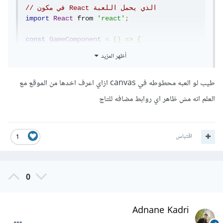
// في مكون React الذي يحمل اللعبة
import
React
 from 
'react'
;
const
GameComponent
=
()
=>
{
return
(
أظهر المزيد
<
div
>
/* ضبط ارتفاع الـ iframe بحسب حجم 
{
طيب لو العبه محطوطه في canvas ازاي اعرف اخدها من الموقع مع
}
اللعبة */
<
iframe 
العلم انه مش ظاهر اي روابط مضافه للتاج
src
=
"https://example.com/your-game"
width
=
"100%"
 height
=
"500px"
frameborder
=
"0"
></
iframe
>
</
div
>
اقتباس
1
);
}
export
0
default
GameComponent
;
قد تحتاج الاستعانة بمواقع مثل
htmlgames
لتزويدك بعناصر
Adnane Kadri
iframe جاهزة لعمل embed.