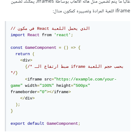
غالبا ما يتم تضمين مثل هاته الألعاب بوساطة iframes، يمكنك تضمين
iframe اللعبة المرادة وتصييره كمكون، مثال:
// في مكون React الذي يحمل اللعبة
import
React
 from 
'react'
;
const
GameComponent
=
()
=>
{
return
(
<
div
>
/* ضبط ارتفاع الـ iframe بحسب حجم اللعبة 
{
*/
}
<
iframe src
=
"https://example.com/your-
game"
 width
=
"100%"
 height
=
"500px"
frameborder
=
"0"
></
iframe
>
</
div
>
);
}
export
default
GameComponent
;