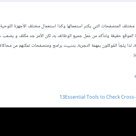
ختلف المتصفحات التي يكثر استعمالها وكذا استعمال مختلف الأجهزة اللوحية 
 الموقع حقيقة وتتأكد من عمل جميع الوظائف به، لكن الأمر جد مكلف و يصعب عل
ة، لذا يلجأ المُوكلون بمهمة التجربة، بتثبيت برامج ومتصفحات تمكنهم من محاكاة
:
13Essential Tools to Check Cross