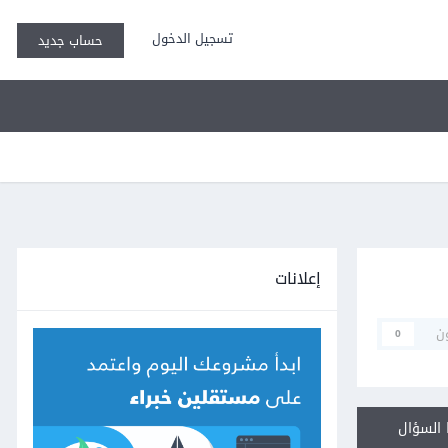
تسجيل الدخول
حساب جديد
إعلانات
ن
0
السؤال