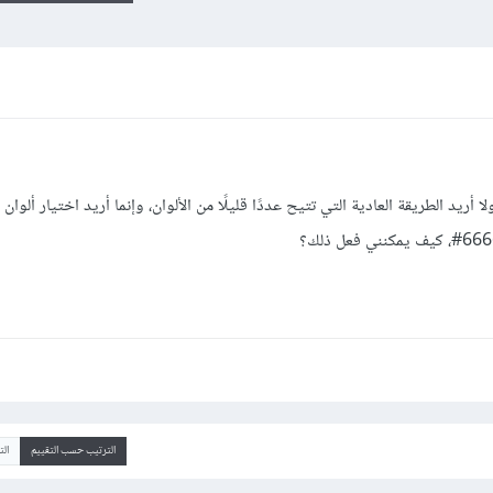
د تحديد لون في برنامج Inkscape، ولا أريد الطريقة العادية التي تتيح عددًا قليلًا من الألوان، وإنما أريد اختيار أل
الترتيب حسب التقييم
ال