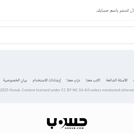
آن
لتنشر باسم حسابك.
الأسئلة الشائعة
اكتب معنا
درّب معنا
إرشادات الاستخدام
بيان الخصوصية
 2025
Hsoub
.
Content licensed under
CC BY-NC-SA 4.0
unless mentioned otherwi