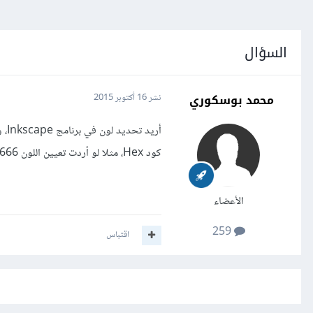
السؤال
محمد بوسكوري
نشر
16 أكتوبر 2015
أري
كود Hex، مثلا لو أردت تعيين اللون 666666#، كيف يمكنني فعل ذلك؟
الأعضاء
259
اقتباس