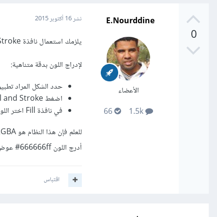
E.Nourddine
نشر
16 أكتوبر 2015
0
يلزمك استعمال نافذة Fill and Stroke، مما يعطيك تحكم أكبر في لون الجوانب، ملأ اللون...
لإدراج اللون بدقة متناهية:
حدد الشكل المراد تطبيق
الأعضاء
اضغط Object > Fill and Stroke أو الإختصار Ctrl+Shift+F.
في نافذة Fill اختر اللون الذي تريده.
66
1.5k
أدرج اللون 666666ff# عوض عنه، حيث أن الحرفين ff خاصين ب A الموجودة في RGBA.
اقتباس