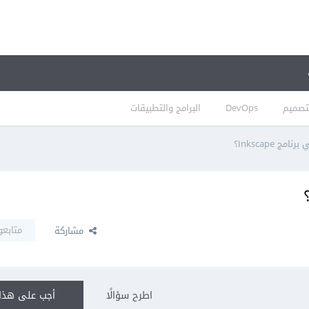
تصميم
DevOps
البرامج والتطبيقات
ج Inkscape؟
متابعو
مشاركة
اطرح سؤالًا
أجب على هذا 