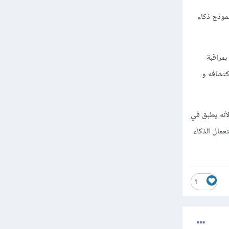
موذج ذكاء
بمراقبة
كتشافه و
لأنه يطبق في
عمال الذكاء
1