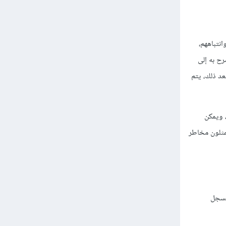
انتباههم،
ح به إلى
عد ذلك، يتم
 ويمكن
مثلون مخاطر
تسجل