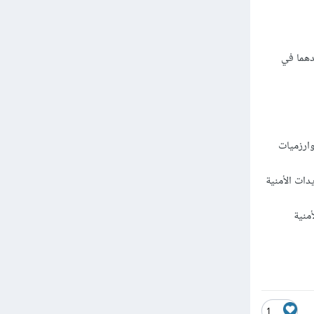
دهما في
وارزميات
دات الأمنية
منية
1