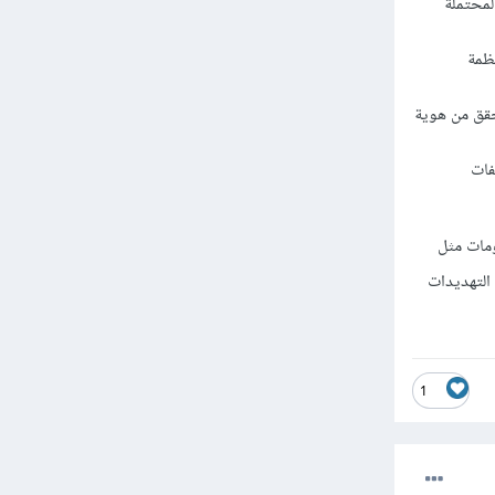
لمحتملة
ظمة
حقق من هوية
فات
ومات مثل
 التهديدات
1