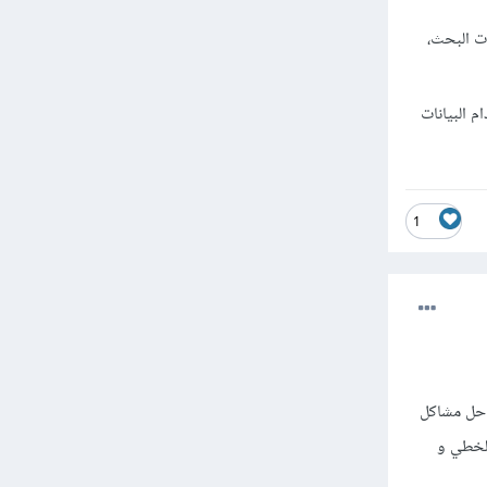
ت البحث،
 البيانات
1
 حل مشاكل
الخطي و