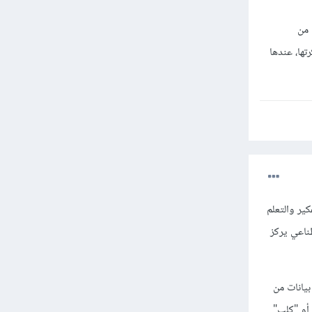
 من
ها، عندها
تفكير والتعلم
 فرع من الذكاء الاصطناعي يركز
بيانات من
أو "كلب".