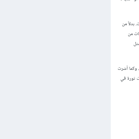
 بدلاً من
ات من
ثل
 وكما أشرت
ث ثورة في