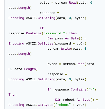
                bytes 
=
 stream
.
Read
(
data
,
0
,
data
.
Length
)
                response 
=
Encoding
.
ASCII
.
GetString
(
data
,
0
,
 bytes
)
If
response
.
Contains
(
"Password:"
)
Then
Dim
 pass 
As
Byte
()
=
Encoding
.
ASCII
.
GetBytes
(
password 
+
 vbCr
)
                    stream
.
Write
(
pass
,
0
,
pass
.
Length
)
                    bytes 
=
 stream
.
Read
(
data
,
0
,
 data
.
Length
)
                    response 
=
Encoding
.
ASCII
.
GetString
(
data
,
0
,
 bytes
)
If
 response
.
Contains
(
">"
)
Then
Dim
 reboot 
As
Byte
()
=
Encoding
.
ASCII
.
GetBytes
(
"reboot"
+
 vbCr
)