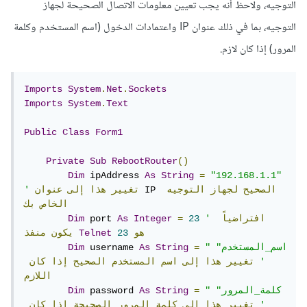
التوجيه، ولاحظ أنه يجب تعيين معلومات الاتصال الصحيحة لجهاز
التوجيه، بما في ذلك عنوان IP واعتمادات الدخول (اسم المستخدم وكلمة
المرور) إذا كان لازم.
Imports
System
.
Net
.
Sockets
Imports
System
.
Text
Public
Class
Form1
Private
Sub
RebootRouter
()
Dim
 ipAddress 
As
String
=
"192.168.1.1"
الصحيح
لجهاز
التوجيه
 IP 
تغيير
هذا
إلى
عنوان
'
الخاص
بك
افتراضياً
'
23
=
Integer
As
 port 
Dim
هو
23
Telnet
يكون
منفذ
"اسم_المستخدم"
=
String
As
 username 
Dim
'
تغيير
هذا
إلى
اسم
المستخدم
الصحيح
إذا
كان
اللازم
"كلمة_المرور"
=
String
As
 password 
Dim
'
تغيير
هذا
إلى
كلمة
المرور
الصحيحة
إذا
كان