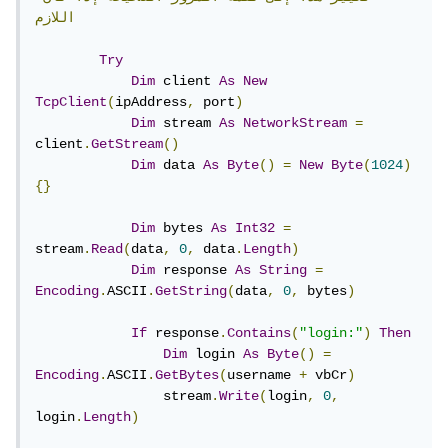
اللازم
Try
Dim
 client 
As
New
TcpClient
(
ipAddress
,
 port
)
Dim
 stream 
As
NetworkStream
=
client
.
GetStream
()
Dim
 data 
As
Byte
()
=
New
Byte
(
1024
)
{}
Dim
 bytes 
As
Int32
=
stream
.
Read
(
data
,
0
,
 data
.
Length
)
Dim
 response 
As
String
=
Encoding
.
ASCII
.
GetString
(
data
,
0
,
 bytes
)
If
 response
.
Contains
(
"login:"
)
Then
Dim
 login 
As
Byte
()
=
Encoding
.
ASCII
.
GetBytes
(
username 
+
 vbCr
)
                stream
.
Write
(
login
,
0
,
login
.
Length
)