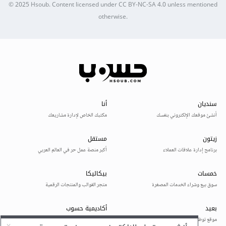
© 2025
Hsoub
.
Content licensed under
CC BY-NC-SA 4.0
unless mentioned
otherwise.