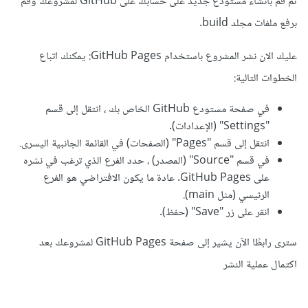
ثم قم بانشاء مستودع جديد على حسابك على GitHub لمشروعك وقم
برفع ملفات مجلد build.
عليك الان نشر المشروع باستخدام GitHub Pages: يمكنك اتباع
الخطوات التالية:
في صفحة مستودع GitHub الخاص بك ، انتقل إلى قسم
"Settings" (الإعدادات).
انتقل إلى قسم "Pages" (الصفحات) في القائمة الجانبية اليسرى.
في قسم "Source" (المصدر) ، حدد الفرع الذي ترغب في نشره
على GitHub Pages. عادة ما يكون الافتراضي هو الفرع
الرئيسي (مثل main).
انقر على زر "Save" (حفظ).
سترى رابطًا الآن يشير إلى صفحة GitHub Pages لمشروعك بعد
اكتمال عملية النشر