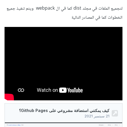
لتجميع الملفات في مجلد dist كما في ال webpack ويتم تنفيذ جميع
الخطوات كما في المصادر التالية