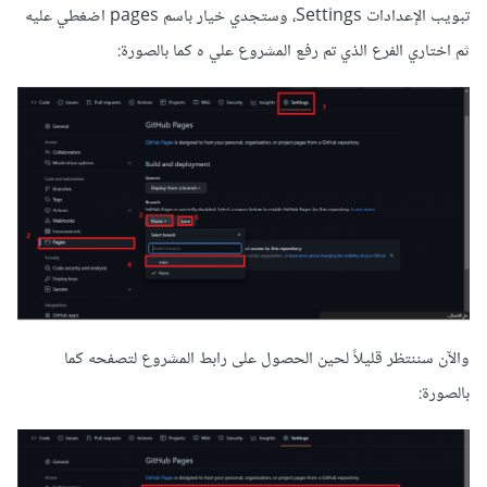
تبويب الإعدادات Settings، وستجدي خيار باسم pages اضغطي عليه
ثم اختاري الفرع الذي تم رفع المشروع علي
ه كما بالصورة:
والآن سننتظر قليلاً لحين الحصول على رابط المشروع لتصفحه كما
بالصورة: