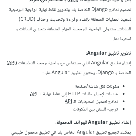
بناء واجهة برمجة التطبيقات (
API
) باستخدام Django:
تصميم نماذج Django الخاصة بك وتطوير نقاط نهاية الواجهة البرمجية
لتنفيذ العمليات المتعلقة بإنشاء وقراءة وتحديث وحذف (CRUD)
البيانات. ستتولى الواجهة البرمجية المهام المتعلقة بتخزين البيانات و
استردادها.
تطوير تطبيق Angular:
إنشاء تطبيق Angular الذي سيتفاعل مع واجهة برمجة التطبيقات (
API
)
الخاصة بـ Django. يحتوي تطبيق Angular على:
مكونات لكل شاشة/صفحة
خدمات لإجراء طلبات HTTP إلى نقاط نهاية الـ
API
نماذج لتمثيل استجابات الـ
API
توجيه للتنقل بين المكونات
إنشاء تطبيق Angular للهواتف المحمولة:
يمكنك تجميع تطبيق Angular الخاص بك في تطبيق محمول طبيعي