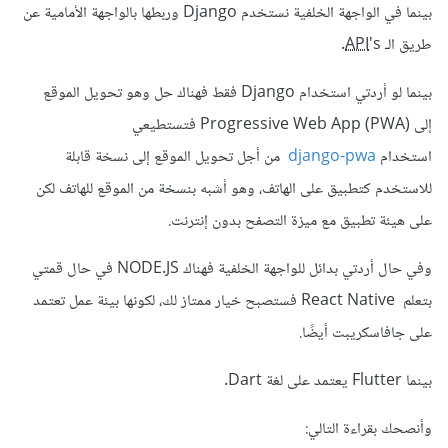
بينما في الواجهة الخلفية نستخدم Django وربطها بالواجهة الأمامية عن
طريق الـ
's.
API
بينما لو أردتي استخدام Django فقط فهناك حل وهو تحويل الموقع
إلى Progressive Web App (PWA) فتستطيعي
استخدام
django-pwa
من أجل تحويل الموقع إلى نسخة قابلة
للاستخدم كتطبيق على الهاتف، وهو أشبه بنسخة من الموقع للهاتف لكن
على هيئة تطبيق مع ميزة التصفح بدون إنترنت.
وفي حال أردتي بدائل للواجهة الخلفية فهناك NODE.JS في حال قمتي
بتعلم React Native فستصبح خيار ممتاز لك، لكونها بيئة عمل تعتمد
على جافاسكريبت أيضًا.
بينما Flutter يعتمد على لغة Dart.
وأنصحك بقراءة التالي: