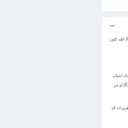
إذا كان سكربت PHP الذي تعمل به يعمل بشكل صحيح على نسخة PHP 7.4 ولكن لا يعمل على نسخة PHP 8، فقد تكون
PHP  لمعرفة إذا ما كان هناك أخطاء
محددة تظهر عند تشغيل السكربت. يمكنك الاطلاع على سجل الأخطاء من خلال ملف السجلات (Error log file) أو من
ا إذا كانت هناك تغييرات قد