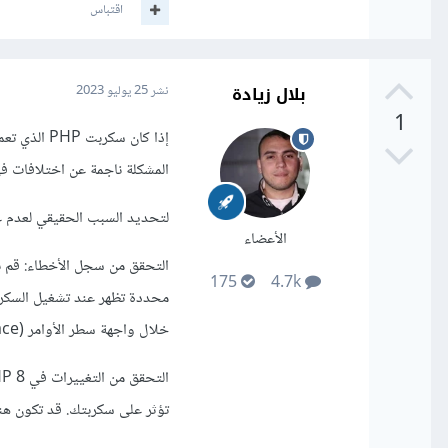
اقتباس
بلال زيادة
نشر
25 يوليو 2023
1
المشكلة ناجمة عن اختلافات في ا
لتحديد السبب الحقيقي لعدم عمل السكربت على PHP 8،
الأعضاء
175
4.7k
خلال واجهة سطر الأوامر (Command Line Interface).
تؤثر على سكربتك. قد تكون هناك 