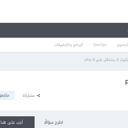
تصميم
DevOps
البرامج والتطبيقات
ت لا يشتغل على php 8
متابعو
مشاركة
اطرح سؤالًا
أجب على هذا 