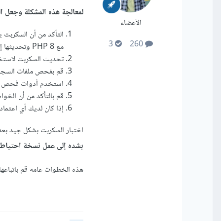
لمعالجة هذه المشكلة وجعل السكربت يعمل عل
الأعضاء
التأكد من أن السكربت
3
260
مع PHP 8 وتحديثها إلى الإصدارات المتوافقة.
تحديث السكربت لاستخدام الصيغ والوظ
قم بفحص ملفات السجلات لنسخة PHP 8 للبحث عن أي رسائل خطأ أو تح
استخدم أدوات فحص ال
قم بالتأكد من أن الخواص المفعلة في PHP 8 لا تتعارض مع
إذا كان لديك أي اعتمادات على امتدادات PHP قديمة، تأكد من 
اختبار السكربت بشكل جيد بعد 
بشده إلى عمل نسخة احتياطية 
هذه الخطوات عامه قم باتباعها