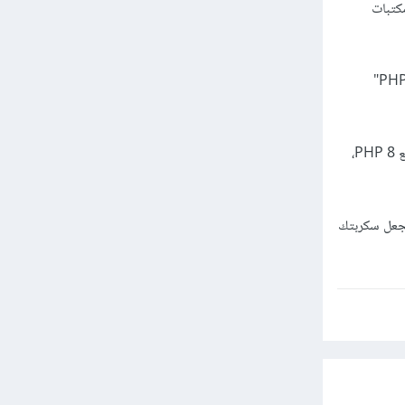
PHP 8. قد يكون هناك مكتبات
استخدام أدوات للاختبار: يمكنك استخدام أدوات اختبار توافق السكربت مع PHP 8 مثل "PHP Compatibility"
مراجعة التعليمات البرمجية: قد تحتاج إلى مراجعة التعليمات البرمجية وإجراء بعض التغييرات لضمان توافقها مع PHP 8،
 لجعل سكربتك