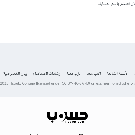
آن
لتنشر باسم حسابك.
الأسئلة الشائعة
اكتب معنا
درّب معنا
إرشادات الاستخدام
بيان الخصوصية
 2025
Hsoub
.
Content licensed under
CC BY-NC-SA 4.0
unless mentioned otherwi