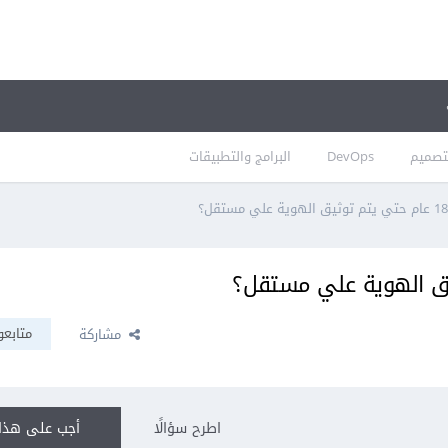
تصميم
DevOps
البرامج والتطبيقات
متابعو
مشاركة
اطرح سؤالًا
أجب على هذا 