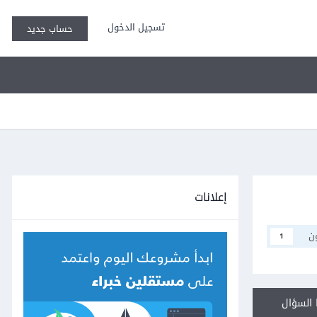
تسجيل الدخول
حساب جديد
إعلانات
ن
1
السؤال