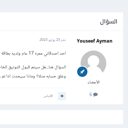
السؤال
Youseef Ayman
نشر
23 يوليو 2023
احد اصدقائي عمره 17 عام ولديه بطاقة شخصية (بطاقة الرقم القومي) ويريد توثيق هويته علي مستقل
السؤال هنا...هل سيتم قبول التوثيق الخاص
وغلق حسابه مثلا؟ وماذا سيحدث اذا تم 
الأعضاء
6
اقتباس