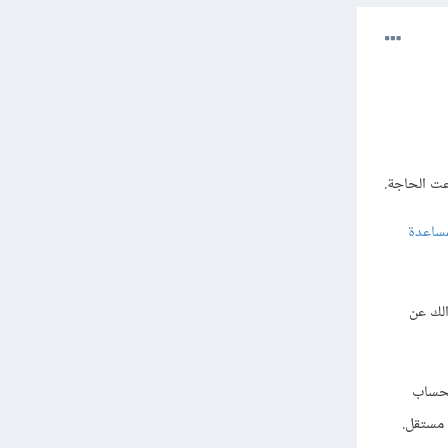
مساعدة
اح لم تتجاوز 25$ فلن يتم سؤالك عن
لحساب
مستقل.