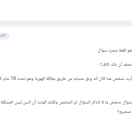
الكات
هو فقط مجرد سؤال
عتقد أن ذلك كافٍ؟
ونقطة مهمة وهي أني سبق ورأيت شخص هنا قال أنه وث
 سؤال شخص ما لا اتذكر السؤال او الشخص ولكنك قولت أن السن ليس المشكلة أن
ا صحيح؟