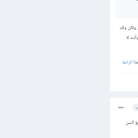
تم تعليق الحساب ولكن ربما يحدث معك توثيق للحساب وأنت تحت ال 18 عام ولكن وقد
ب وأنت لا
هذا
الرابط
ب
غ السن