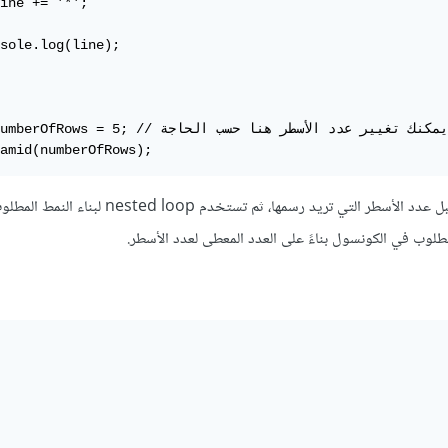
ine += '*';

sole.log(line);

const numberOfRows = 5; // يمكنك تغيير عدد الأسط

amid(numberOfRows);
الدالة drawPyramid تستقبل عدد الأسطر التي تريد رسمها، ثم تستخدم ted loop
طلوب في الكونسول بناءً على العدد المعطى لعدد الأسطر.