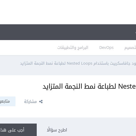
تصميم
DevOps
البرامج والتطبيقات
 جافاسكريبت باستخدام Nested Loops لطباعة نمط النجمة المتزايد
متابعو
مشاركة
اطرح سؤالًا
أجب على هذا 