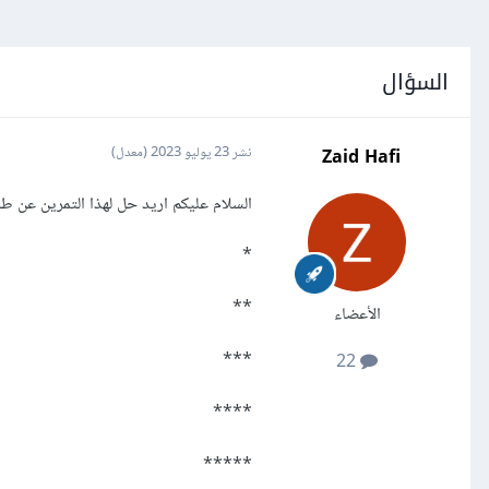
السؤال
Zaid Hafi
نشر
23 يوليو 2023
(معدل)
السلام عليكم اريد حل لهذا التمرين عن ط
*
**
الأعضاء
***
22
****
*****