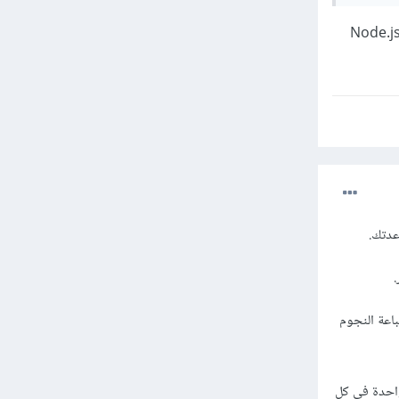
تشغيل هذا الكود في وحدة التحكم (console) في متصفح الويب أو في بيئة تشغيل جافاسكريبت مثل Node.js
عدتك.
ستخدم حلقة داخلية لطباعة النجوم
إضافة نجمة واحدة في كل