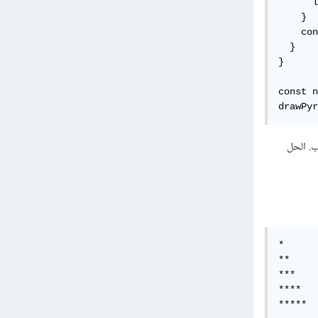
      l
    }

    con
  }

}

ر هنا حسب الحاجة
drawPyr
nes لبناء النمط المطلوب. الحل
*

**

***

****

*****