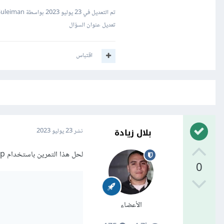
تم التعديل في
23 يوليو 2023
بواسطة Mustafa Suleiman
تعديل عنوان السؤال
اقتباس
بلال زيادة
نشر
23 يوليو 2023
لحل هذا التمرين باستخدام nested loop في جافاسكريبت، يمكنك استخدام الحل التالي:
0
الأعضاء