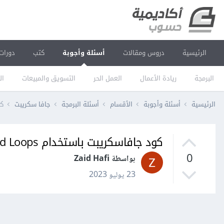
الرئيسية
دروس ومقالات
أسئلة وأجوبة
كتب
دورات
البرمجة
ريادة الأعمال
العمل الحر
التسويق والمبيعات
ال
الرئيسية
أسئلة وأجوبة
الأقسام
أسئلة البرمجة
جافا سكريبت
كود
كود جافاسكريبت باستخدام Nested Loops لطباعة نمط النجمة المتزايد
0
بواسطة Zaid Hafi
23 يوليو 2023