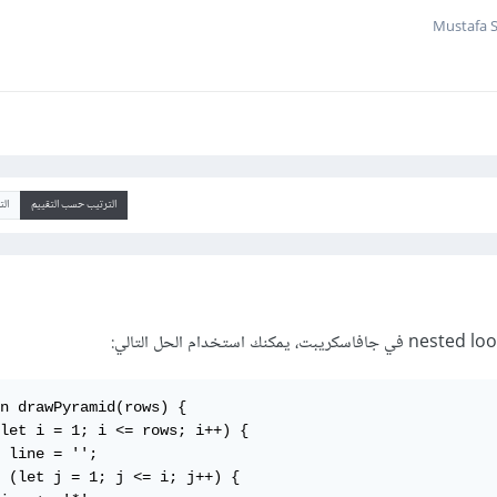
الترتيب حسب التقييم
ال
n drawPyramid(rows) {

let i = 1; i <= rows; i++) {

 line = '';

 (let j = 1; j <= i; j++) {
