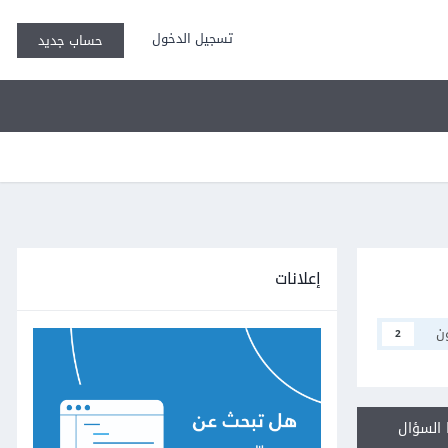
تسجيل الدخول
حساب جديد
إعلانات
ن
2
السؤال