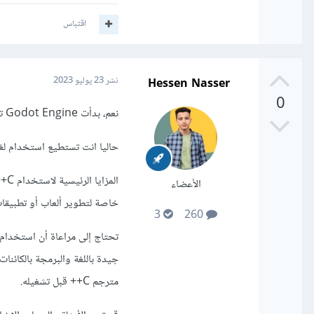
اقتباس
Hessen Nasser
نشر
23 يوليو 2023
0
نعم، بدأت Godot Engine تدعم استخدام C++ كلغة برمجة بديلة إلى جانب GDScript.
حاليا انت تستطيع استخدام لغة C++ لتطوير المكونات والنظم في Godot Engine بدءا من الاصدار 3.0 و
المزايا الرئيسية لاستخدام C++ في Godot تكمن في
الأعضاء
خاصة لتطوير ألعاب أو تطبيقات 
3
260
مترجم C++ قبل تشغيله.