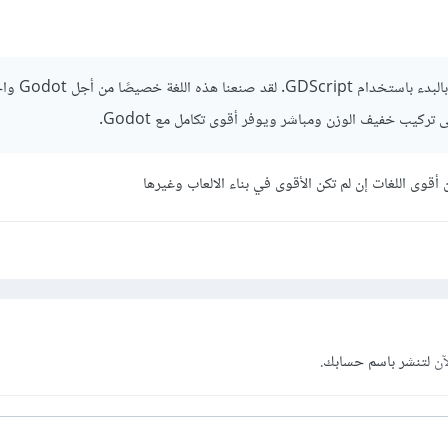
إذا كنت مبتدئًا ، فننصحك بال
ركيب خفيف الوزن ومباشر ويوفر أقوى تكامل مع Godot.
آن
لتنشر باسم حسابك.