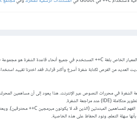
دام C++ في Godot في
المستندات الرسمية للمحرك
وفي
مجتمع Godot
منذ إصدار Godot 4.0، فإن المعيار الخاص بلغة C++ المستخدم في جميع أنحاء قاعدة الشفرة هو مج
 الشفرة في محررات النصوص عبر الإنترنت. هذا يعود إلى أن مساهمين المحرك 
(IDE) عند مراجعة الشفرة.
يجعل الشفرة أسهل في الفهم للمساهمين المبتدئين (الذين قد لا يكونون مبرم