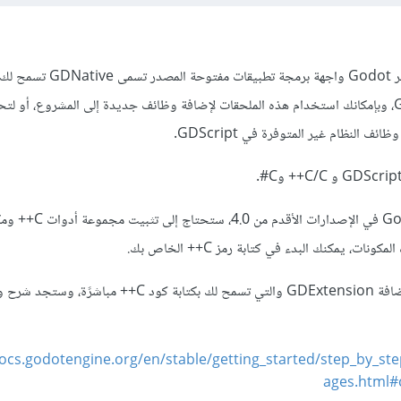
بالطبع تستطيع ذلك، حيث يوفر Godot واجهة برمجة تطبيقات مفت
ملحقات C++ لمشروع Godot، وبإمكانك استخدام هذه الملحقات لإضافة وظائف جديدة إلى المشروع، أو ل
ف النظام غير المتوفرة في GDScript.
ولبدء استخدام C++ مع Godot في الإصدارات الأقدم من 4.0، ستحت
أما بدايًة من الإصدار 4.0 تم إضافة GDExtension والتي تسمح لك بكتابة كود C++ 
docs.godotengine.org/en/stable/getting_started/step_by_ste
ages.html#