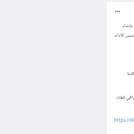
وحة المصدر تسمى GDNative تسمح لك بإنشاء
تحسين الأداء،
اج إلى تثبيت مجموعة أدوات C++ ومكتبة
مباشرًة، وستجد شرح وافي للغات
https://