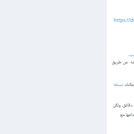
https://
.
نسخه
على البدء في استخدام C++ مع Godot في غضون دقائق، ولكن
خدامها مع