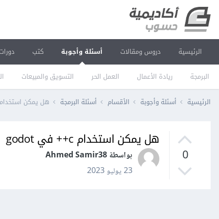
الرئيسية
دروس ومقالات
أسئلة وأجوبة
كتب
دورات
البرمجة
ريادة الأعمال
العمل الحر
التسويق والمبيعات
ال
الرئيسية
أسئلة وأجوبة
الأقسام
أسئلة البرمجة
هل يمكن استخدام c++ في odot
هل يمكن استخدام c++ في godot
0
بواسطة Ahmed Samir38
23 يوليو 2023