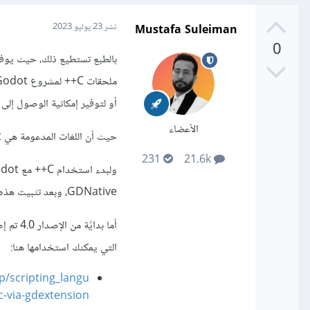
Mustafa Suleiman
نشر
23 يوليو 2023
0
أو لتوفير إمكانية الوصول إلى وظائ
الأعضاء
حيث أن اللغات المدعومة هي GDScript و C/C++ وC#.
231
21.6k
GDNative، وبعد تثبيت هذه المكونات، يمكنك البدء في كتابة رمز C++ الخاص بك.
التي يمكنك استخدامها هنا:
p/scripting_langu
c-via-gdextension