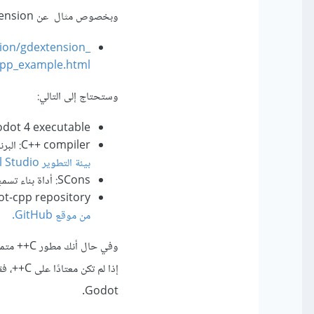
وبخصوص مثال عن GDExtension استخدام ستجده هنا في المستند الرسمي:
sion/gdextension_
pp_example.html
وستحتاج إلى التالي:
Godot 4 executable: الملف التنفيذي لمحرك Godot 4. يمكنك تنزيله
C++ compiler: البرنامج الذي يعمل على تحويل رمز C++ إلى رمز machine code، وتستطيع تثبيته عن طريق
بيئة التطوير Visual Studio
SCons: أداة بناء تسمح لك ببناء مشروع C++، وبإمكانك تثبيتها من
the godot-cpp repository: مستودع Git يحتوي على الكود المصد
من موقع GitHub.
إذا لم ت
Godot.