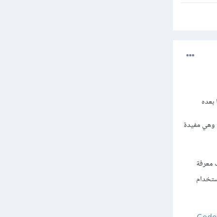
 وهي مفيدة
من استخدام GDScript، حيث يتطلب معرفة
 مشروعك باستخدام