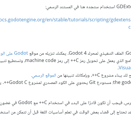
docs.godotengine.org/en/stable/tutorials/scripting/gdexten
c
 من موقع
Godot على الويب
.
الموقع الرسمي
.
ري لمشروع Godot C++. يمكنك
وفي حال أنك مطور C++ متمرس، فيجب أن تكون قادرًا 
كن معتادًا على C++، فقد تحتاج إلى قضاء بعض الوقت في تعلم أساسيات اللغة قبل أن تتمكن من است