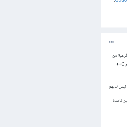
.
موعة فرعية من
C++17. بينما يوفر C++ الحديث العديد من الفرص لكتابة شفرة أسرع وأكثر قراءة، فقد اخترنا تقييد استخدام C++
ليس لديهم
جين C++ محترفين). ويعتبر قاعدة