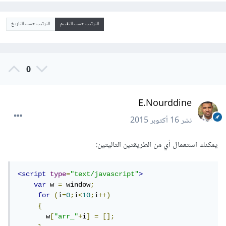
الترتيب حسب التقييم
الترتيب حسب التاريخ
0
E.Nourddine
نشر
16 أكتوبر 2015
يمكنك استعمال أي من الطريقتين التاليتين:
<script
type
=
"text/javascript"
>
var
 w 
=
 window
;
for
(
i
=
0
;
i
<
10
;
i
++)
{
       w
[
"arr_"
+
i
]
=
[];