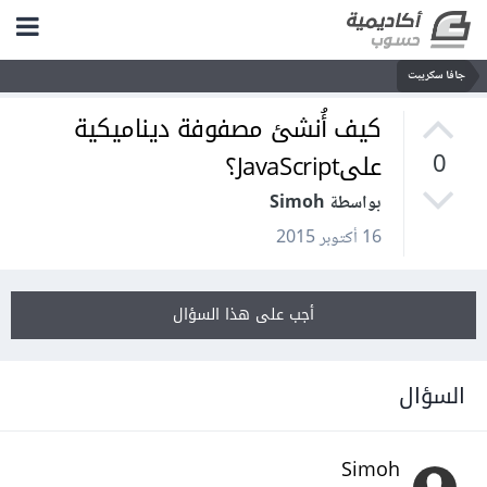
جافا سكريبت
كيف أُنشئ مصفوفة ديناميكية
علىJavaScript؟
0
بواسطة Simoh
16 أكتوبر 2015
أجب على هذا السؤال
السؤال
Simoh