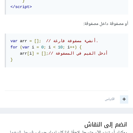
}
</script>
أو مصفوفة داخل مصفوفة:
// أنشيء مصفوفة فارغة.
[];
=
 arr 
var
for
(
var
 i 
=
0
;
 i 
<
10
;
 i
++)
{
// أدخل القيم في المصفوفة
[];
=
]
i
[
    arr
}
اقتباس
انضم إلى النقاش
يمكنك أن تنشر الآن وتسجل لاحقًا. إذا كان لديك حساب،
فسجل الدخول