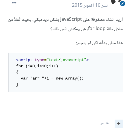
نشر
16 أكتوبر 2015
أريد إنشاء مصفوفة على JavaScript بشكل ديناميكي، بحيث تُملأ من
خلال دالة for loop، هل يمكنني فعل ذلك؟
هذا مثال بدأته لكن لم ينجح:
<script
type
=
"text/javascript"
>
 for (i=0;i<10;i++)

 {

   var "arr_"+i = new Array();

 }
اقتباس