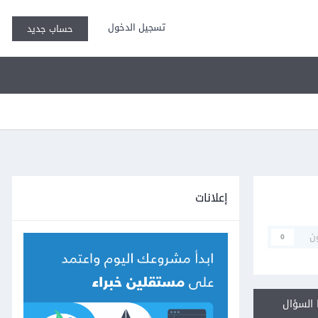
تسجيل الدخول
حساب جديد
إعلانات
ن
0
السؤال