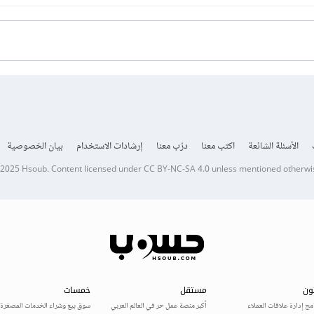
الأسئلة الشائعة
اكتب معنا
درّب معنا
إرشادات الاستخدام
بيان الخصوصية
 2025
Hsoub
.
Content licensed under
CC BY-NC-SA 4.0
unless mentioned otherwi