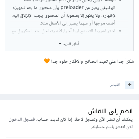
للوهلة الأولى يخيل للزائر أن اسم المطور مرفقا باسمه
الوظيفي يعبر عن preloader وأن محتوى ما يتم تجهيزه
لإظهاره، ولا يظهر إلا بصعوبة أن المحتوى يجب الإنزلاق إليه.
أضف موجها أو سهما يشير إلى الأسفل مثلا.
اختر لشريط التصفح لونا آخرا، لأنه يتداخل عند السكرول مع
المحتوى ويظهر الشعار بشكل غير جيد.
أظهر المزيد
الخط في قسم السيرة الذاتية يحتاج تكبيرا.
في قسم المهارات ضع أيقونات للمهارات التي لا يحدد لها
شكرأ جدا علي تعبك النصائح والافكار حلوه جدا
🧡
ذلك، PHP أو XML مثلا.
في قسم what i do هنالك الكثير من النصوص، تأكد من
اقتضابها واختصارها أو ضف شروحات مصورة، صورا أو
اقتباس
غرافيكات مثلا.
ضف المزيد من الروابط الخاصة بك وتأكد من توفير زر أو
رابط للتواصل معك. -صحيح أنه توجد في صورة الهاتف
ولكنها لا تظهر أنها أزرار حقيقية، اذ يخيل أنها صورة للهاتف
انضم إلى النقاش
وفقط-. أخرجها عن الهاتف قليلا، بحيث تكون بشكل متداخل
يمكنك أن تنشر الآن وتسجل لاحقًا. إذا كان لديك حساب،
فسجل الدخول
يظهر احترافية التصميم.
الآن
لتنشر باسم حسابك.
ضف شريط تصفح في قائمة التصفح ليسهل استعراض