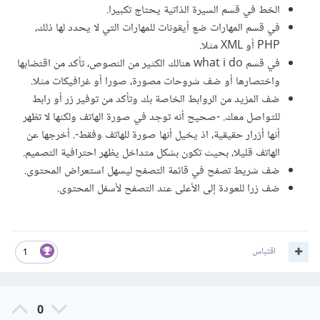
الخط في قسم السيرة الذاتية يحتاج تكبيرا.
في قسم المهارات ضع أيقونات للمهارات التي لا يحدد لها ذلك،
PHP أو XML مثلا.
في قسم what i do هنالك الكثير من النصوص، تأكد من اقتضابها
واختصارها أو ضف شروحات مصورة، صورا أو غرافيكات مثلا.
ضف المزيد من الروابط الخاصة بك وتأكد من توفير زر أو رابط
للتواصل معك. -صحيح أنه توجد في صورة الهاتف ولكنها لا تظهر
أنها أزرار حقيقية، اذ يخيل أنها صورة للهاتف وفقط-. أخرجها عن
الهاتف قليلا، بحيث تكون بشكل متداخل يظهر احترافية التصميم.
ضف شريط تصفح في قائمة التصفح ليسهل استعراض المحتوى.
ضف زرا للعودة إلى الأعلى عند التصفح لأسفل المحتوى.
اقتباس
1
0