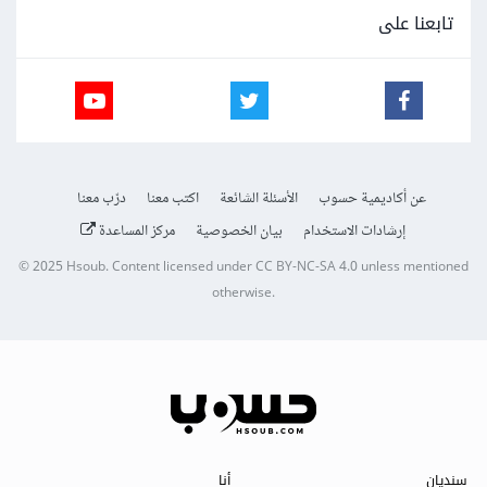
تابعنا على
عن أكاديمية حسوب
الأسئلة الشائعة
اكتب معنا
درّب معنا
إرشادات الاستخدام
بيان الخصوصية
مركز المساعدة
© 2025
Hsoub
.
Content licensed under
CC BY-NC-SA 4.0
unless mentioned
otherwise.