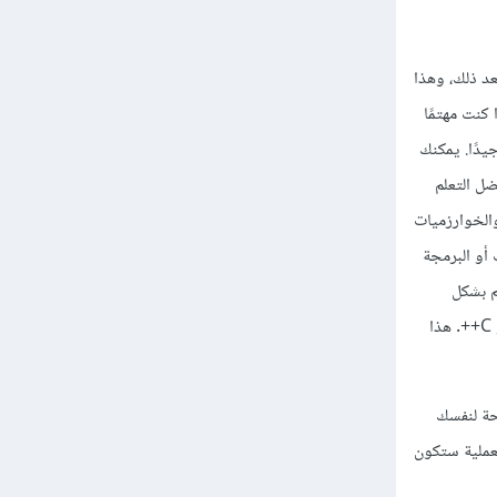
عد ذلك، وهذا
 كنت مهتمًا
يدًا. يمكنك
ا كنت تفضل التعلم
والخوارزميات
 المكتب أو البرمجة
م بشكل
متوازي. يمكنك متابعة تعلم جافاسكريبت وتطوير مهارات الفرونت إند بالتزامن مع التعمق في لغة مثل بايثون أو C++. هذا
ضحة لنفسك
لعملية ستكون