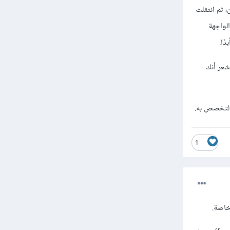
، ثم انتقلت
الواجهة الأمامية وهو React ثم تعلمت الواجهة
شعر أنك
 التخصص به.
1