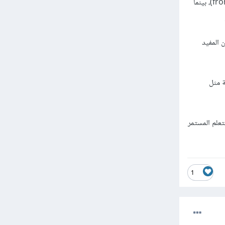
الجافاسكريبت هي لغة برمجة متعددة الاستخدامات تستخدم بشكل رئيسي في تطوير الويب الأمامي (front-end)، بينما
 المفيد
ة مثل
علم المستمر
1