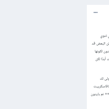
 تنوي
ل جيد ولديك الوقت الكافي، فعليك بتعلم C++ أولاً لكن البعض قد
ون لكونها
أبدًا لكن
لأولى لك
جافاسكريبت
غة برمجة أولى فلا مشكلة في ذلك، لكن الصحيح هو C أو C++ ثم بايثون ثم جافاسكريبت رغم أني أفضل C++ ثم بايثون