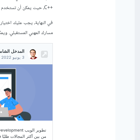
++C، حيث يمكن أن تستخدم تلك اللغات في تطوير البرمجيات وتنفيذ الخوارزميات والبرامج الحاسوبية المتقدمة.
في النهاية، يجب عليك اختيار
مسارك المهني المستقبلي. ويم