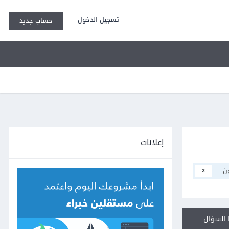
تسجيل الدخول
حساب جديد
إعلانات
ن
2
السؤال