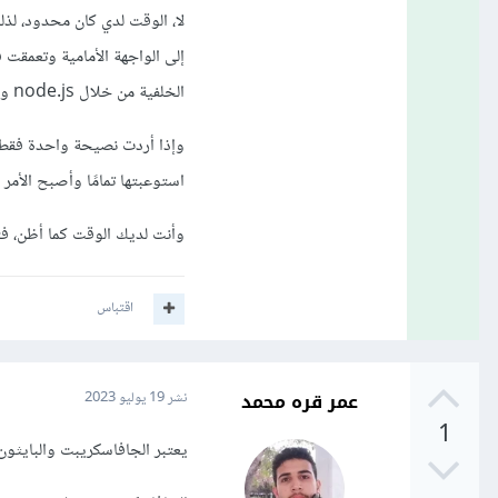
لا، الوقت لدي كان محدود، لذل
الخلفية من خلال node.js وذلك خلال فترة 6 أشهر وبمعدل 10 ساعات يوميًا وربما أكثر، فالأمر ليس بالهين أبدًا.
وإذا أردت نصيحة واحدة فقط،
استوعبتها تمامًا وأصبح الأمر 
وأنت لديك الوقت كما أظن، فت
اقتباس
عمر قره محمد
نشر
19 يوليو 2023
1
يعتبر الجافاسكريبت والبايثون و ++C جميعها لغات برمجة قوية وشائعة الاستخدام، ولكل منها ا