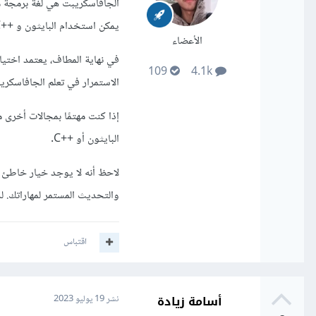
يمكن استخدام البايثون و ++C في مجالات متنوعة مثل تطوير البرمجيات والذكاء الإصطناعي وعلوم البيانات.
الأعضاء
في نهاية المطاف، يعتمد اختيار
109
4.1k
الاستمرار في تعلم الجافاسكريب
إذا كنت مهتمًا بمجالات أخرى م
البايثون أو ++C.
لاحظ أنه لا يوجد خيار خاطئ ه
والتحديث المستمر لمهاراتك. لذ
اقتباس
أسامة زيادة
نشر
19 يوليو 2023