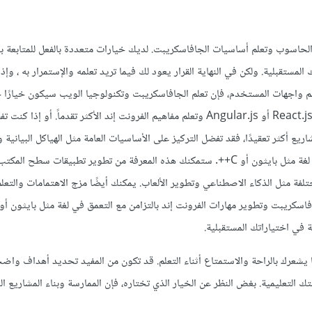
 الحاسوب وتعلم أساسيات الجافاسكريبت. لديك خيارات متعددة بالفعل للمتابعة ب
مستقبلية. ولكن في النهاية القرار يعود لك فيما تريد تعلمه والإستمرار به ، وإذا
 واجهات المستخدم، فإن تعلم الجافاسكريبت وتكنولوجيا الويب سيكون خيارًا ج
التركيز على إطارات عمل مثل React.js أو Angular.js وتعلم مفاهيم الفرونت إند الأكثر تقدماً. أو إذ
ريع أكثر تعقيدًا، فقد تفضل التركيز على الأساسيات العامة مثل الهياكل البيانية 
ومفاهيم البرمجة المتقدمة في لغة مثل بايثون أو C++. ستمكنك هذه المعرفة من تطوير تطبيقات سطح
لفة مثل الذكاء الاصطناعي وتطوير الألعاب. يمكنك أيضًا مزج الاهتمامات والتعل
 في اختياراتك المستقبلية.
ما يشعرك بالراحة والاستمتاع أثناء التعلم. قد تكون من المفيد تحديد أهداف وا
 التعليمية. بغض النظر عن الخيار الذي تختاره، فإن الممارسة وبناء المشاريع ا