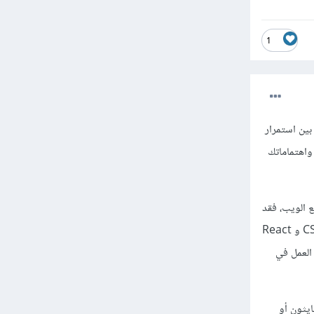
1
بين استمرار
يثون أو ++C يعتمد على أهدافك واهتماماتك
مية (Front-end Development) وإنشاء مواقع الويب، فقد
يكون من المفيد أن تستمر في تعلم الجافاسكريبت وتتعلم المزيد عن تقنيات الواجهات الأمامية مثل HTML وCSS و React
د العمل في
ايثون أو