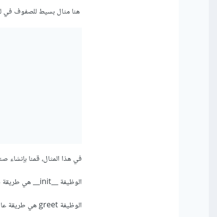
هنا مثال بسيط للصفوف في لغة
في هذا المثال، قمنا بإنشاء صنف باسم Person يحتوي على وظيفتين : 
الوظيفة __init__ هي طريقة خاصة تستخدم لتهيئة الكائن عند إنشائه. في هذه الحالة، نقوم بتعريف اسم الشخص وعمره.
الوظيفة greet هي طريقة عادية تستخدم لطباعة التحية.