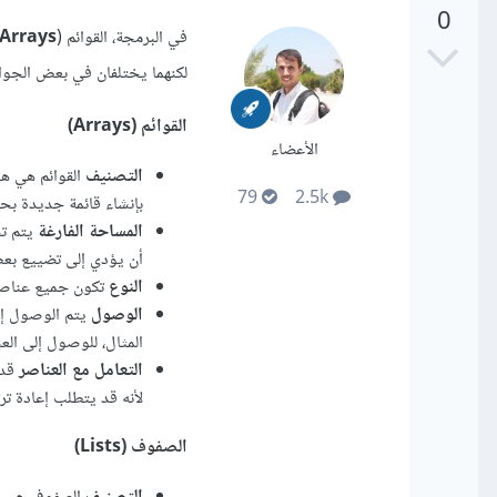
0
في البرمجة، القوائم (
Arrays
لكنهما يختلفان في بعض الجوا
القوائم (Arrays)
الأعضاء
التصنيف
القوائم هي هي
79
2.5k
بإنشاء قائمة جديدة بح
المساحة الفارغة
يتم تخ
أن يؤدي إلى تضييع بعض 
النوع
تكون جميع عناصر 
الوصول
المثال، للوصول إلى العن
التعامل مع العناصر
قد 
لأنه قد يتطلب إعادة تر
الصفوف (Lists)