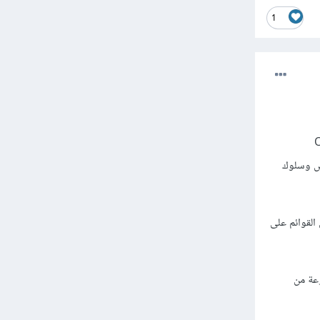
1
Object
ئص وسلوك
القوائم على
عة من