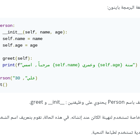
 البرمجة بايثون:
erson
:
 __init__
(
self
,
 name
,
 age
):
 self
.
name 
=
 name

 self
.
age 
=
 age

 greet
(
self
):
)
"مرحباً, اسمي {self.name} وعمري {self.age} سنة"
f
(
print
)
"علي"
,
30
(
rson
t
()
__init__ و greet.