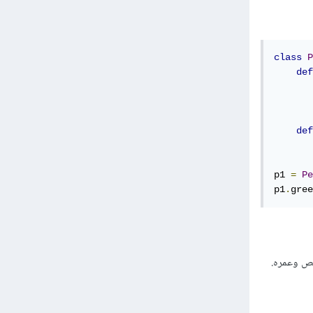
class
P
def
       
       
def
p1 
=
Pe
p1
.
gree