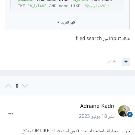
;
'%جواريش%'
 AND name LIKE 
'%عادل%'
LIKE 
أما إذا كنت تستخدم إطار عمل Laravel وتستخدم ORM
أظهر المزيد
Eloquent، فاستخدم الكود التالي:
هناك input من filed search
$results 
=
 DB
::
table
(
'table_name'
)
)
'%محمد%'
,
'LIKE'
,
'name'
(
where
->
)
'%فادي%'
,
'LIKE'
,
'name'
(
where
->
اقتباس
)
'%عادل%'
,
'LIKE'
,
'name'
(
where
->
)
'%جواريش%'
,
'LIKE'
,
'name'
(
where
->
->
get
();
0
وبالطبع نستبدل table_name بالاسم الصحيح للجدول الذي
تحتوي عليه البيانات.
Adnane Kadri
نشر
18 يوليو 2023
جرب المحايلة باستخدام عدد n من استعلامات OR LIKE بشكل