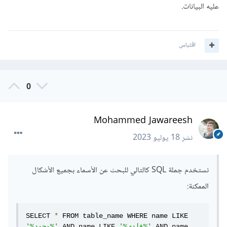
عليه البيانات.
اقتباس
0
Mohammed Jawareesh
نشر
18 يوليو 2023
نستخدم جملة SQL كالتالي للبحث عن الأسماء بجميع الأشكال
الممكنة:
SELECT 
*
 FROM table_name WHERE name LIKE 
 AND name 
'%فادي%'
 AND name LIKE 
'%محمد%'