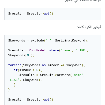
ثم نفذ الاستعلام في الأخير:
$result 
=
 $result
->
get
();
فيكون الكود كاملا:
$keywords 
=
 explode
(
' '
,
 $originalKeyword
);
$results 
=
YourModel
::
where
(
'name'
,
'LIKE'
,
$keywords
[
0
]);
foreach
(
$keywords 
as
 $index 
=>
 $keyword
){
if
(
$index 
>
0
){
      $results 
=
 $result
->
orWhere
(
'name'
,
'LIKE'
,
 $keyword
);
}
}
$result 
=
 $result
->
get
();