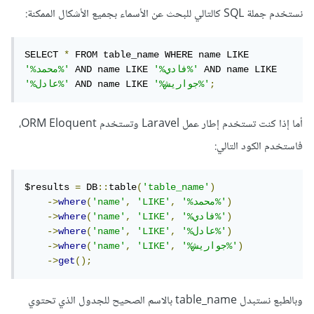
نستخدم جملة SQL كالتالي للبحث عن الأسماء بجميع الأشكال الممكنة:
SELECT 
*
 FROM table_name WHERE name LIKE 
 AND name LIKE 
'%فادي%'
 AND name LIKE 
'%محمد%'
;
'%جواريش%'
 AND name LIKE 
'%عادل%'
أما إذا كنت تستخدم إطار عمل Laravel وتستخدم ORM Eloquent،
فاستخدم الكود التالي:
$results 
=
 DB
::
table
(
'table_name'
)
)
'%محمد%'
,
'LIKE'
,
'name'
(
where
->
)
'%فادي%'
,
'LIKE'
,
'name'
(
where
->
)
'%عادل%'
,
'LIKE'
,
'name'
(
where
->
)
'%جواريش%'
,
'LIKE'
,
'name'
(
where
->
->
get
();
وبالطبع نستبدل table_name بالاسم الصحيح للجدول الذي تحتوي