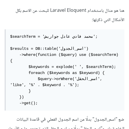
هنا هو مثال باستخدام Laravel Eloquent للبحث عن الاسم بكل
الأشكال التي ذكرتها:
$searchTerm = 'محمد فادي عادل جواريش';

$results = DB::table('اسم_الجدول')

    ->where(function ($query) use ($searchTerm) 
{

        $keywords = explode(' ', $searchTerm);

        foreach ($keywords as $keyword) {

            $query->orWhere('اسم_الحقل', 
'like', '%' . $keyword . '%');

        }

    })

    ->get();
ضع "اسم_الجدول" بدلًا من اسم الجدول الفعلي في قاعدة البيانات
الخاصة بك، و"اسم_الحقل" بدلًا من اسم الحقل الذي تحتوي عليه الأسماء.