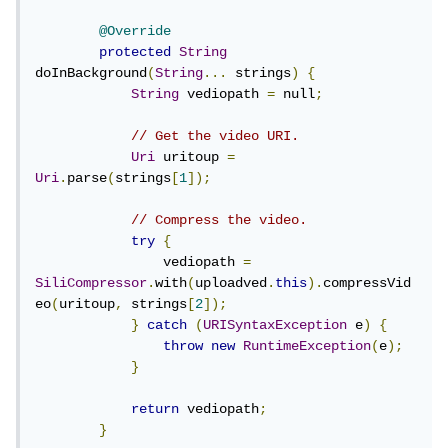
@Override
protected
String
doInBackground
(
String
...
 strings
)
{
String
 vediopath 
=
 null
;
// Get the video URI.
Uri
 uritoup 
=
Uri
.
parse
(
strings
[
1
]);
// Compress the video.
try
{
                vediopath 
=
SiliCompressor
.
with
(
uploadved
.
this
).
compressVid
eo
(
uritoup
,
 strings
[
2
]);
}
catch
(
URISyntaxException
 e
)
{
throw
new
RuntimeException
(
e
);
}
return
 vediopath
;
}