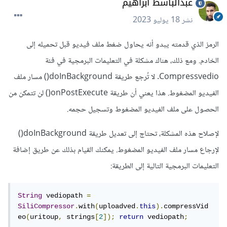
عبدالباسط ابراهيم
نشر
18 يوليو 2023
الرمز الذي قدمته يبدو أنه يحاول ضغط ملف فيديو قبل تحميله إلى
الخادم. ومع ذلك، هناك مشكلة في التعليمات البرمجية في فئة
Compressvedio. لا تُرجع طريقة doInBackground() مسار ملف
الفيديو المضغوط. هذا يعني أن طريقة onPostExecute() لن تتمكن من
الحصول على ملف الفيديو المضغوط وتسجيل حجمه.
لإصلاح هذه المشكلة، تحتاج إلى تعديل طريقة doInBackground()
لإرجاع مسار ملف الفيديو المضغوط. يمكنك القيام بذلك عن طريق إضافة
التعليمات البرمجية التالية إلى الطريقة:
String
 vediopath 
=
SiliCompressor
.
with
(
uploadved
.
this
).
compressVid
eo
(
uritoup
,
 strings
[
2
]);
return
 vediopath
;