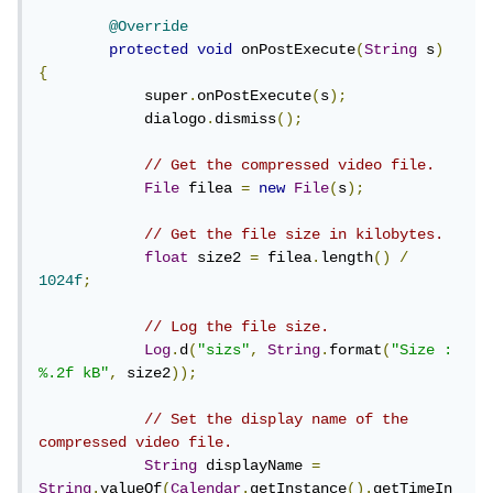
@Override
protected
void
 onPostExecute
(
String
 s
)
{
            super
.
onPostExecute
(
s
);
            dialogo
.
dismiss
();
// Get the compressed video file.
File
 filea 
=
new
File
(
s
);
// Get the file size in kilobytes.
float
 size2 
=
 filea
.
length
()
/
1024f
;
// Log the file size.
Log
.
d
(
"sizs"
,
String
.
format
(
"Size : 
%.2f kB"
,
 size2
));
// Set the display name of the 
compressed video file.
String
 displayName 
=
String
.
valueOf
(
Calendar
.
getInstance
().
getTimeIn