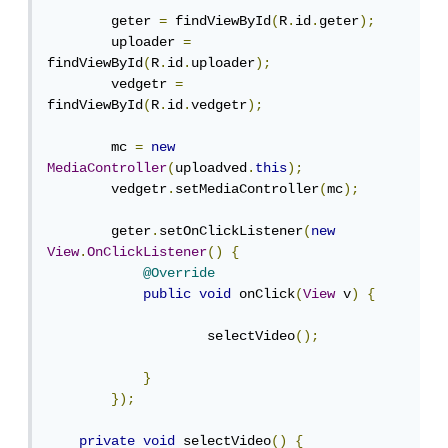
        geter 
=
 findViewById
(
R
.
id
.
geter
);
        uploader 
=
findViewById
(
R
.
id
.
uploader
);
        vedgetr 
=
findViewById
(
R
.
id
.
vedgetr
);
        mc 
=
new
MediaController
(
uploadved
.
this
);
        vedgetr
.
setMediaController
(
mc
);
        geter
.
setOnClickListener
(
new
View
.
OnClickListener
()
{
@Override
public
void
 onClick
(
View
 v
)
{
                    selectVideo
();
}
});
private
void
 selectVideo
()
{