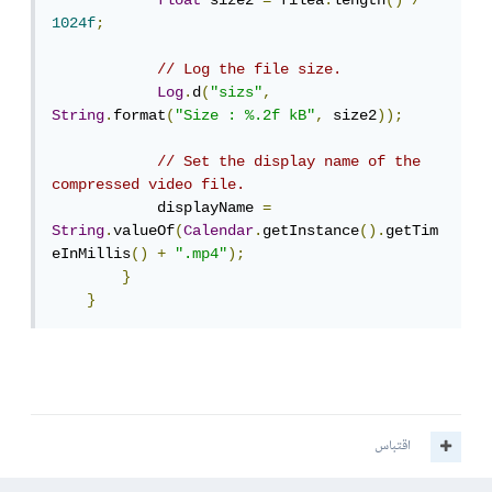
float
 size2 
=
 filea
.
length
()
/
1024f
;
// Log the file size.
Log
.
d
(
"sizs"
,
String
.
format
(
"Size : %.2f kB"
,
 size2
));
// Set the display name of the 
compressed video file.
            displayName 
=
String
.
valueOf
(
Calendar
.
getInstance
().
getTim
eInMillis
()
+
".mp4"
);
}
}
اقتباس