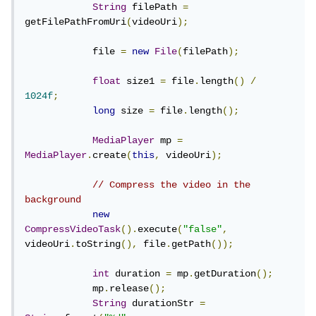
String
 filePath 
=
getFilePathFromUri
(
videoUri
);
            file 
=
new
File
(
filePath
);
float
 size1 
=
 file
.
length
()
/
1024f
;
long
 size 
=
 file
.
length
();
MediaPlayer
 mp 
=
MediaPlayer
.
create
(
this
,
 videoUri
);
// Compress the video in the 
background
new
CompressVideoTask
().
execute
(
"false"
,
videoUri
.
toString
(),
 file
.
getPath
());
int
 duration 
=
 mp
.
getDuration
();
            mp
.
release
();
String
 durationStr 
=