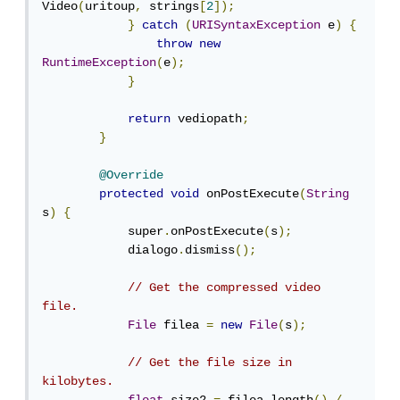
Video
(
uritoup
,
 strings
[
2
]);
}
catch
(
URISyntaxException
 e
)
{
throw
new
RuntimeException
(
e
);
}
return
 vediopath
;
}
@Override
protected
void
 onPostExecute
(
String
s
)
{
            super
.
onPostExecute
(
s
);
            dialogo
.
dismiss
();
// Get the compressed video 
file.
File
 filea 
=
new
File
(
s
);
// Get the file size in 
kilobytes.