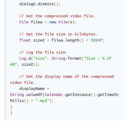
    dialogo
.
dismiss
();
// Get the compressed video file.
File
 filea 
=
new
File
(
s
);
// Get the file size in kilobytes.
float
 size2 
=
 filea
.
length
()
/
1024f
;
// Log the file size.
Log
.
d
(
"sizs"
,
String
.
format
(
"Size : %.2f 
kB"
,
 size2
));
// Set the display name of the compressed 
video file.
    displayName 
=
String
.
valueOf
(
Calendar
.
getInstance
().
getTimeIn
Millis
()
+
".mp4"
);
}
}