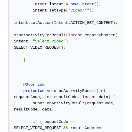
Intent
 intent 
=
new
Intent
();
        intent
.
setType
(
"video/*"
);
intent
.
setAction
(
Intent
.
ACTION_GET_CONTENT
);
startActivityForResult
(
Intent
.
createChooser
(
intent
,
"Select Video"
),
SELECT_VIDEO_REQUEST
);
}
@Override
protected
void
 onActivityResult
(
int
requestCode
,
int
 resultCode
,
Intent
 data
)
{
        super
.
onActivityResult
(
requestCode
,
resultCode
,
 data
);
if
(
requestCode 
==
SELECT_VIDEO_REQUEST 
&&
 resultCode 
==