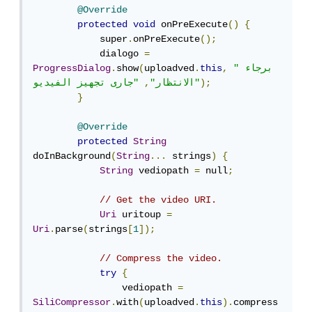
@Override
protected
void
 onPreExecute
()
{
            super
.
onPreExecute
();
            dialogo 
=
"برجاء 
,
this
.
uploadved
(
show
.
ProgressDialog
);
"جارى تجهيز الفيديو"
الانتظار"
,
}
@Override
protected
String
doInBackground
(
String
...
 strings
)
{
String
 vediopath 
=
 null
;
// Get the video URI.
Uri
 uritoup 
=
Uri
.
parse
(
strings
[
1
]);
// Compress the video.
try
{
                vediopath 
=
SiliCompressor
.
with
(
uploadved
.
this
).
compress