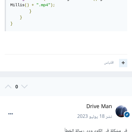
Millis
()
+
".mp4"
);
}
}
}
اقتباس
0
Drive Man
نشر
18 يوليو 2023
فى مشكلة فى الكود ودى رسالة الخطأ