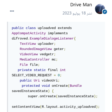
Drive Man
نشر
18 يوليو 2023
public
class
 uploadved extends 
AppCompatActivity
 implements 
difroved
.
ExampleDialogeListener
{
TextView
 uploader
;
RoundedImageView
 geter
;
VideoView
 vedgetr
;
MediaController
 mc
;
File
 file
;
private
static
 final 
int
SELECT_VIDEO_REQUEST 
=
0
;
public
Uri
 videoUri
;
protected
void
 onCreate
(
Bundle
savedInstanceState
)
{
        super
.
onCreate
(
savedInstanceState
);
setContentView
(
R
.
layout
.
activity_uploadved
);