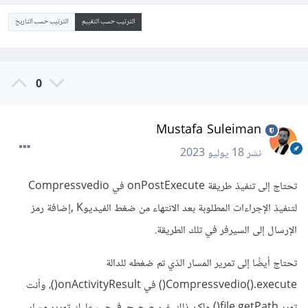
الترتيب حسب التقييم
الترتيب حسب التاريخ
0
Mustafa Suleiman
نشر
18 يوليو 2023
تحتاج إلى تنفيذ طريقة onPostExecute في Compressvedio
لتنفيذ الإجراءات المطلوبة بعد الانتهاء من ضغط الفيديوK ,إضافة رمز
الإرسال إلى السيرفر في تلك الطريقة.
تحتاج أيضًا إلى تمرير المسار الذي تم ضغطه للدالة
Compressvedio().execute() في onActivityResult()، وأنت
تمرر file.getPath() ولكن ذلك غير صحيح، فيجب عليك تمرير مسار