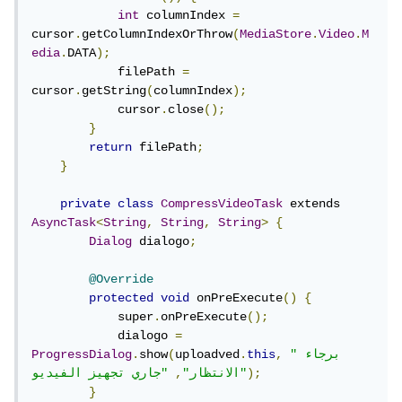
int
 columnIndex 
=
cursor
.
getColumnIndexOrThrow
(
MediaStore
.
Video
.
M
edia
.
DATA
);
            filePath 
=
cursor
.
getString
(
columnIndex
);
            cursor
.
close
();
}
return
 filePath
;
}
private
class
CompressVideoTask
 extends 
AsyncTask
<
String
,
String
,
String
>
{
Dialog
 dialogo
;
@Override
protected
void
 onPreExecute
()
{
            super
.
onPreExecute
();
            dialogo 
=
"برجاء 
,
this
.
uploadved
(
show
.
ProgressDialog
);
"جاري تجهيز الفيديو"
الانتظار"
,
}