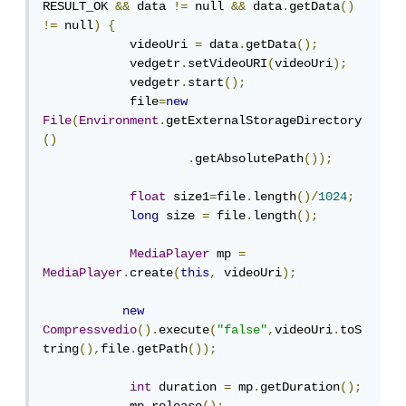
RESULT_OK 
&&
 data 
!=
 null 
&&
 data
.
getData
()
!=
 null
)
{
            videoUri 
=
 data
.
getData
();
            vedgetr
.
setVideoURI
(
videoUri
);
            vedgetr
.
start
();
            file
=
new
File
(
Environment
.
getExternalStorageDirectory
()
.
getAbsolutePath
());
float
 size1
=
file
.
length
()/
1024
;
long
 size 
=
 file
.
length
();
MediaPlayer
 mp 
=
MediaPlayer
.
create
(
this
,
 videoUri
);
new
Compressvedio
().
execute
(
"false"
,
videoUri
.
toS
tring
(),
file
.
getPath
());
int
 duration 
=
 mp
.
getDuration
();