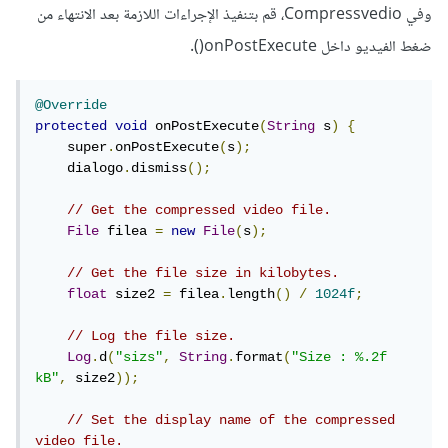
وفي Compressvedio، قم بتنفيذ الإجراءات اللازمة بعد الانتهاء من
ضغط الفيديو داخل onPostExecute().
@Override
protected
void
 onPostExecute
(
String
 s
)
{
    super
.
onPostExecute
(
s
);
    dialogo
.
dismiss
();
// Get the compressed video file.
File
 filea 
=
new
File
(
s
);
// Get the file size in kilobytes.
float
 size2 
=
 filea
.
length
()
/
1024f
;
// Log the file size.
Log
.
d
(
"sizs"
,
String
.
format
(
"Size : %.2f 
kB"
,
 size2
));
// Set the display name of the compressed 
video file.