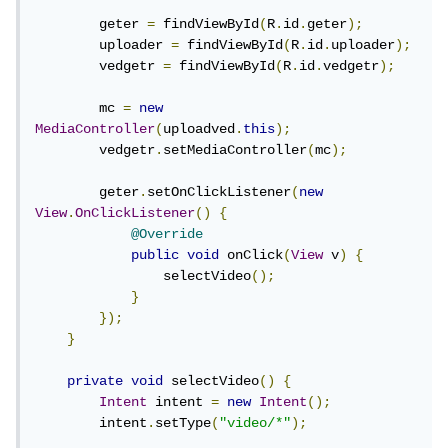
        geter 
=
 findViewById
(
R
.
id
.
geter
);
        uploader 
=
 findViewById
(
R
.
id
.
uploader
);
        vedgetr 
=
 findViewById
(
R
.
id
.
vedgetr
);
        mc 
=
new
MediaController
(
uploadved
.
this
);
        vedgetr
.
setMediaController
(
mc
);
        geter
.
setOnClickListener
(
new
View
.
OnClickListener
()
{
@Override
public
void
 onClick
(
View
 v
)
{
                selectVideo
();
}
});
}
private
void
 selectVideo
()
{
Intent
 intent 
=
new
Intent
();
        intent
.
setType
(
"video/*"
);