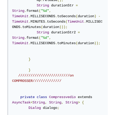
            mp
.
release
();
String
 durationStr 
=
String
.
format
(
"%d"
,
TimeUnit
.
MILLISECONDS
.
toSeconds
(
duration
)
-
TimeUnit
.
MINUTES
.
toSeconds
(
TimeUnit
.
MILLISEC
ONDS
.
toMinutes
(
duration
)));
String
 durationStr2 
=
String
.
format
(
"%d"
,
TimeUnit
.
MILLISECONDS
.
toMinutes
(
duration
));
}
}
/////////////////////////on 
COMPROSSER//////////////
private
class
Compressvedio
 extends 
AsyncTask
<
String
,
String
,
String
>
{
Dialog
 dialogo
;