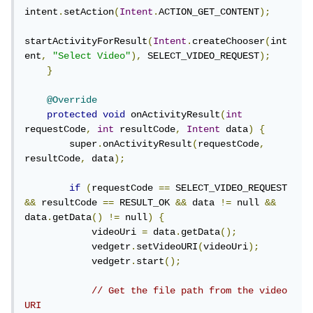
intent
.
setAction
(
Intent
.
ACTION_GET_CONTENT
);
startActivityForResult
(
Intent
.
createChooser
(
int
ent
,
"Select Video"
),
 SELECT_VIDEO_REQUEST
);
}
@Override
protected
void
 onActivityResult
(
int
requestCode
,
int
 resultCode
,
Intent
 data
)
{
        super
.
onActivityResult
(
requestCode
,
resultCode
,
 data
);
if
(
requestCode 
==
 SELECT_VIDEO_REQUEST 
&&
 resultCode 
==
 RESULT_OK 
&&
 data 
!=
 null 
&&
data
.
getData
()
!=
 null
)
{
            videoUri 
=
 data
.
getData
();
            vedgetr
.
setVideoURI
(
videoUri
);
            vedgetr
.
start
();
// Get the file path from the video 
URI