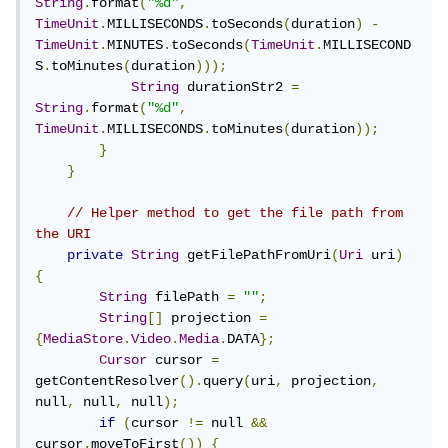
String
.
format
(
"%d"
,
TimeUnit
.
MILLISECONDS
.
toSeconds
(
duration
)
-
TimeUnit
.
MINUTES
.
toSeconds
(
TimeUnit
.
MILLISECOND
S
.
toMinutes
(
duration
)));
String
 durationStr2 
=
String
.
format
(
"%d"
,
TimeUnit
.
MILLISECONDS
.
toMinutes
(
duration
));
}
}
// Helper method to get the file path from 
the URI
private
String
 getFilePathFromUri
(
Uri
 uri
)
{
String
 filePath 
=
""
;
String
[]
 projection 
=
{
MediaStore
.
Video
.
Media
.
DATA
};
Cursor
 cursor 
=
getContentResolver
().
query
(
uri
,
 projection
,
null
,
 null
,
 null
);
if
(
cursor 
!=
 null 
&&
cursor
.
moveToFirst
())
{