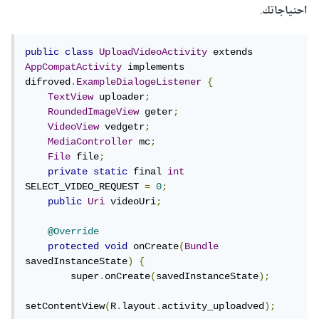
احتياجاتك
.
public
class
UploadVideoActivity
 extends 
AppCompatActivity
 implements 
difroved
.
ExampleDialogeListener
{
TextView
 uploader
;
RoundedImageView
 geter
;
VideoView
 vedgetr
;
MediaController
 mc
;
File
 file
;
private
static
 final 
int
SELECT_VIDEO_REQUEST 
=
0
;
public
Uri
 videoUri
;
@Override
protected
void
 onCreate
(
Bundle
savedInstanceState
)
{
        super
.
onCreate
(
savedInstanceState
);
setContentView
(
R
.
layout
.
activity_uploadved
);