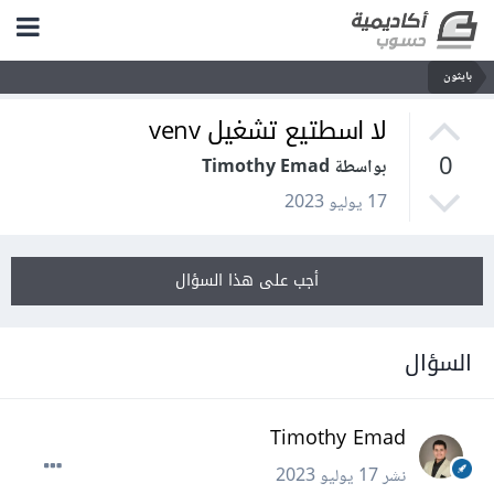
بايثون
لا اسطتيع تشغيل venv
0
بواسطة Timothy Emad
17 يوليو 2023
أجب على هذا السؤال
السؤال
Timothy Emad
نشر
17 يوليو 2023