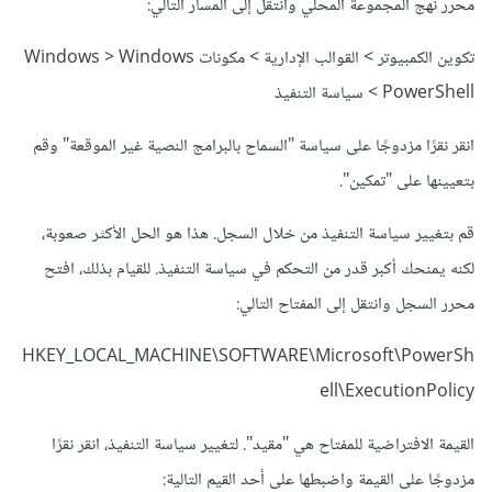
محرر نهج المجموعة المحلي وانتقل إلى المسار التالي:
تكوين الكمبيوتر > القوالب الإدارية > مكونات Windows > Windows
PowerShell > سياسة التنفيذ
انقر نقرًا مزدوجًا على سياسة "السماح بالبرامج النصية غير الموقعة" وقم
بتعيينها على "تمكين".
قم بتغيير سياسة التنفيذ من خلال السجل. هذا هو الحل الأكثر صعوبة،
لكنه يمنحك أكبر قدر من التحكم في سياسة التنفيذ. للقيام بذلك، افتح
محرر السجل وانتقل إلى المفتاح التالي:
HKEY_LOCAL_MACHINE\SOFTWARE\Microsoft\PowerSh
ell\ExecutionPolicy
القيمة الافتراضية للمفتاح هي "مقيد". لتغيير سياسة التنفيذ، انقر نقرًا
مزدوجًا على القيمة واضبطها على أحد القيم التالية: