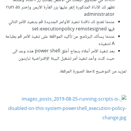
shell في صندوق البحث في الأسفل بجانب زر start وعندما
تظهر لك الأداة المذكورة إنقر عليها بزر الفأرة الأيمن وإختر run as
administrator
عندما تفتح لك نافدة تنفيذ الأوامر الجديدة قم بتنفيذ الأمر التالي
فيها set-executionpolicy remotesigned
عندما يسألك البرنامج عن تأكيد الموافقة على تنفيذ الأمر قم بطباعة
A لتنفيذه
بعد تنفيذ الأمر أعلاه بنجاح أغلق power shell هذه وعد الى
حيث كنت وأعد تنفيذ أمر تشغيل البيئة الإفتراضية لبايثون
لمزيد من التوضيح لاحظ الصورة المرفقة.