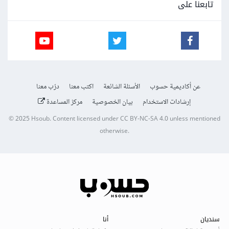
تابعنا على
عن أكاديمية حسوب
الأسئلة الشائعة
اكتب معنا
درّب معنا
إرشادات الاستخدام
بيان الخصوصية
مركز المساعدة
© 2025
Hsoub
.
Content licensed under
CC BY-NC-SA 4.0
unless mentioned
otherwise.