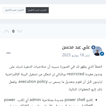
الترتيب حسب التقييم
الترتيب حسب التاريخ
0
علي عبد محسن
نشر
18 يوليو 2023
الخطأ الذي يظهر لك في الصورة سبببه أن صلاحيات التنفيذ لديك على
وندوز مقيدة restricted وبالتالي لن تتمكن من تشغيل البيئة الإفتراضية
لبايثون قبل أن تقوم بتعديل ما يسمى ب execution policy. ولعمل
ذلك إتبع الخطوات التالية:
إفتح power shell جديدة بصلاحية admin أي إكتب power