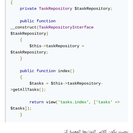
{
private
TaskRepository
 $taskRepository
;
public
function
__construct
(
TaskRepositoryInterface
$taskRepository
)
{
        $this
->
taskRepository 
=
$taskRepository
;
}
public
function
 index
()
{
        $tasks 
=
 $this
->
taskRepository
-
>
getAllTasks
();
return
 view
(
'tasks.index'
,
[
'tasks'
=>
$tasks
]);
}
بحيث يكون كلاس التوزيعة المعنية كـ: