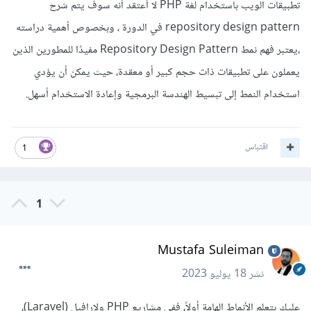
تطبيقات الويب باستخدام لغة PHP لا أعتقد أنه سوف يتم شرح
repository design pattern في الدورة ، وبخصوص أهمية دراسته
،يعتبر فهم نمط Repository Design Pattern مفيدًا للمطورين الذين
يعملون على تطبيقات ذات حجم كبير أو معقدة، حيث يمكن أن يؤدي
استخدام النمط إلى تبسيط الهندسة البرمجية وإعادة الاستخدام أسهل.
اقتباس
1
1
Mustafa Suleiman
نشر
18 يوليو 2023
عليك بتعلم الأنماط الهامة أولاً، ففي مشاريع PHP ولارافيل (Laravel)،