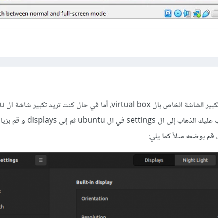
هذا ما أعتقد أنك تريده) فيجب عليك الذهاب إلى ال settings في ال tu