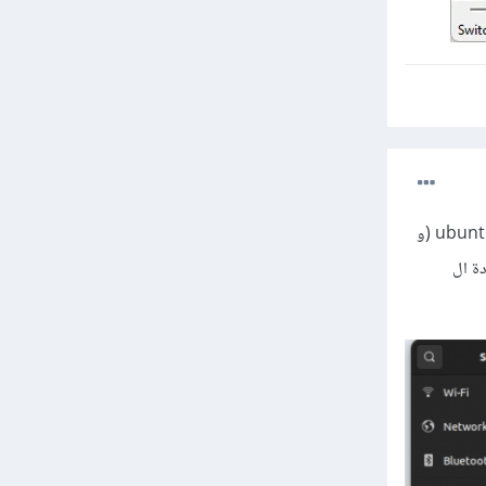
لقد ذكر المدرب عدنان طريقة تكبير الشاشة الخاص بال virtual box، أما في حال كنت تريد تكبير شاشة ال ubuntu (و
ubun ثم إلى displays و قم بزيادة ال