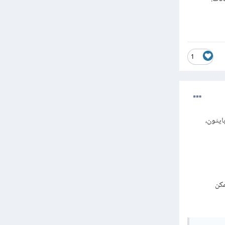
1
كننا استخدام لغة بايثون،
مكن