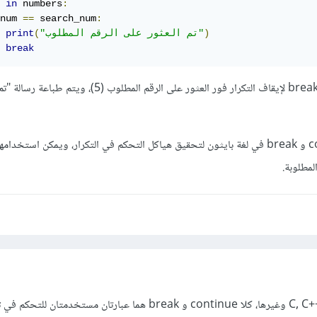
 
in
 numbers
:
num 
==
 search_num
:
)
"تم العثور على الرقم المطلوب"
(
print
break
في هذا المثال، يتم استخدام break لإيقاف التكرار فور العثور على الرقم المطلو
بشكل عام، تستخدم continue و break في لغة بايثون لتحقيق هياكل التحكم في التكرار، ويمكن استخ
لمطلوبة.
في لغات البرمجة مثل C, C++, Java وغيرها، كلا continue و break هما عبارتان مستخدمتان للتح