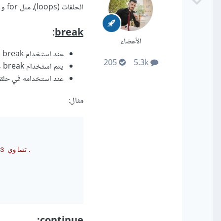
الحلقات (loops)، مثل for و while و do-while. ولكن لهما وظائف مختلفة.
:
break
الأعضاء
عند استخدام break داخل حلقة، فإنها تؤدي إلى إيقاف تنفيذ الحلقة فوراً والخروج منها.
205
5.3k
يتم استخدام break عادةً عندما تريد إنهاء التنفيذ والخروج من الحلقة مباشرة بناءً على شرط محدد.
عند استخدامه في حلقة switch، يقوم break بإيقاف التنفيذ والخروج من الـ h
مثال:
// عندما تصبح قيمة i تساوي 3، يتوقف الحلقة ويتم الخروج منها.
continue: