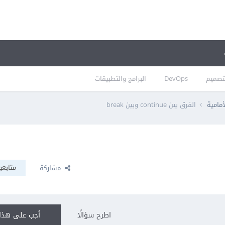
تصميم
DevOps
البرامج والتطبيقات
أمامية
الفرق بين continue وبين break
متابعو
مشاركة
اطرح سؤالًا
أجب على هذا 