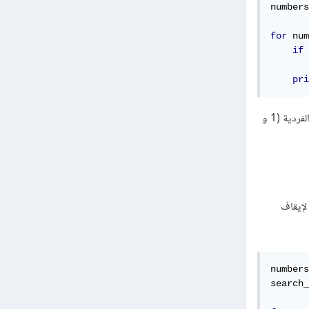
numbers
for
 num
if
 
pri
في هذا المثال، يتم استخدام continue لتجاوز الأرقام الزوجية (2 و 4 و 6 و 8 و 10)، ويتم طباعة الأرقام الفردية (1 و
 أن لديك قائمة تحتوي على بعض الأرقام، وتريد البحث عن رقم معين في القائمة. يمكن استخدام break لإيقاف
numbers
search_