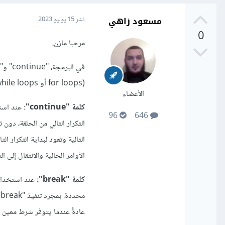
مسعود زاهي
نشر
15 يوليو 2023
0
مرحبا مازن،
(for loops أو while loops). تختلف الكلمتين في طريقة تأثيرهما على تنفيذ الحلقة.
الأعضاء
كلمة "continue":
عند استخ
96
646
الأوامر الحالية والانتقال إلى الت
كلمة "break":
عند استخدامها
عادةً عندما يتوفر شرط معين يس