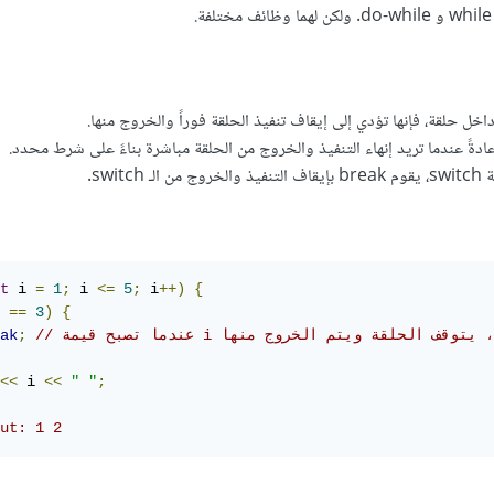
switc.
t
 i 
=
1
;
 i 
<=
5
;
 i
++)
{
 
==
3
)
{
ak
;
<<
 i 
<<
" "
;
ut: 1 2