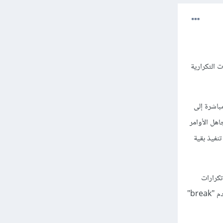
 تحكم تنفيذ الحلقات (loops)، مثل الحلقات التكرارية
باشرة إلى
التكرار. بمعنى آخر، تجعل "continue" الحلقة تتجاهل الأوامر
يتطلب تجاهل تنفيذ بقية
تكرارات
محددة. بمجرد تنفيذ "break" داخل الحلقة، يتم الخروج منها تمامًا واستئناف تنفيذ الأوامر بعد الحلقة. يستخدم "break"