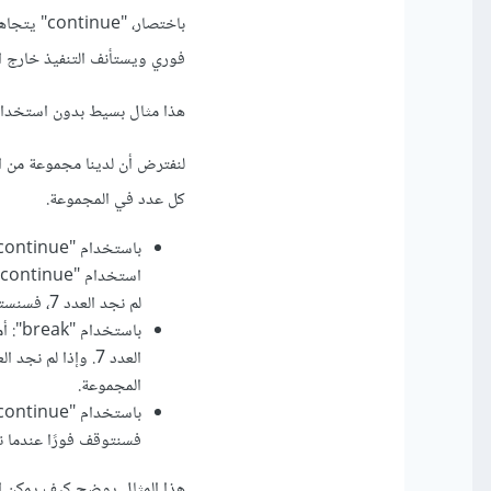
فوري ويستأنف التنفيذ خارج ال
هذا مثال بسيط بدون استخدام لغات البر
لنفترض أن لدينا مجموعة من 
كل عدد في المجموعة.
لم نجد العدد 7، فسنستمر في تفحص الأرقام الأخرى حتى ننهي الحلقة.
المجموعة.
فسنتوقف فورًا عندما ن
هذا المثال يوضح كيف يمكن استخدام "continue" و"break" للتحكم في تنفيذ العمل