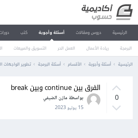
الرئيسية
دروس ومقالات
أسئلة وأجوبة
كتب
دورات
البرمجة
ريادة الأعمال
العمل الحر
التسويق والمبيعات
ال
الرئيسية
أسئلة وأجوبة
الأقسام
أسئلة البرمجة
تطوير الواجهات ال
الفرق بين continue وبين break
0
بواسطة مازن الضيفي
15 يوليو 2023