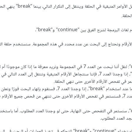
باختصار، "continue" يتجاهل الأوامر المتبقية في الحلقة وينتقل
حلقة.
مجة لشرح الفرق بين "continue" و"break".
الأرقام ونحتاج إلى البحث عن عدد محدد في هذه المجموعة. سنستخدم حلقة ال
باستخدام "continue": لنقل أننا نبحث عن العدد 7 في المجموعة ونريد معرفة ما إذا كان موجودًا 
استخدام "continue"، إذا وجدنا العدد 7، فإننا سنتجاهل الأرقام المتبقية وننتقل إلى العدد التال
باستخدام "break": أما عند استخدام "break"، إذا وجدنا العدد 7، فسنقوم بإنهاء البحث 
العدد 7. وإذا لم نجد العدد 7، فسنستمر في تفحص الأرقام الأخرى حتى ننتهي من فحص جميع الأرقام
جد العدد المطلوب.
يات أو البحث في البيانات.