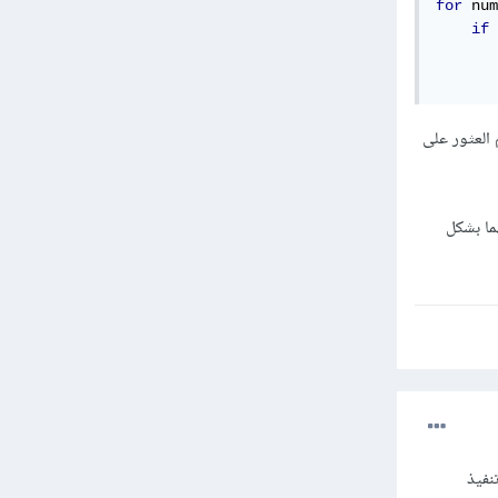
for
 num
if
 
ب (5)، ويتم طباعة رسالة "تم العثور على
دامهما بشكل
كم في تنفيذ