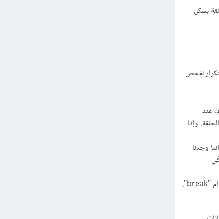
 إلى التكرار التالي، بينما "break" ينهي الحلقة بشكل
تكرار لفحص
أم لا. عند
ي في الحلقة. وإذا
فورًا ونعلن أننا وجدنا
 في
باستخدام "continue"، سنستمر في التفحص حتى النهاية، حتى لو وجدنا العدد المطلوب. أما باستخدام "break"،