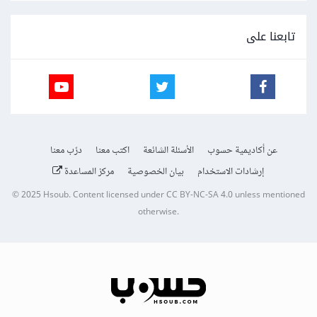
تابعنا على
عن أكاديمية حسوب
الأسئلة الشائعة
اكتب معنا
درّب معنا
إرشادات الاستخدام
بيان الخصوصية
مركز المساعدة
© 2025
Hsoub
.
Content licensed under
CC BY-NC-SA 4.0
unless mentioned
otherwise.