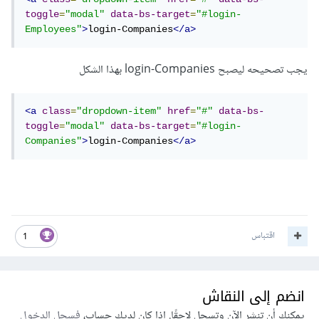
toggle
=
"modal"
data-bs-target
=
"#login-
Employees"
>
login-Companies
</a>
يجب تصحيحه ليصبح login-Companies بهذا الشكل
<a
class
=
"dropdown-item"
href
=
"#"
data-bs-
toggle
=
"modal"
data-bs-target
=
"#login-
Companies"
>
login-Companies
</a>
اقتباس
1
انضم إلى النقاش
يمكنك أن تنشر الآن وتسجل لاحقًا. إذا كان لديك حساب،
فسجل الدخول