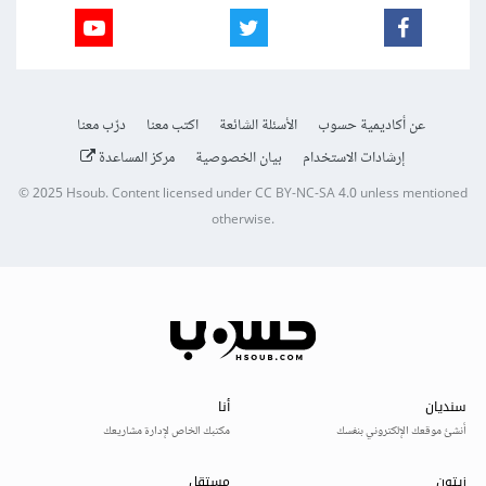
عن أكاديمية حسوب
الأسئلة الشائعة
اكتب معنا
درّب معنا
إرشادات الاستخدام
بيان الخصوصية
مركز المساعدة
© 2025
Hsoub
.
Content licensed under
CC BY-NC-SA 4.0
unless mentioned
otherwise.