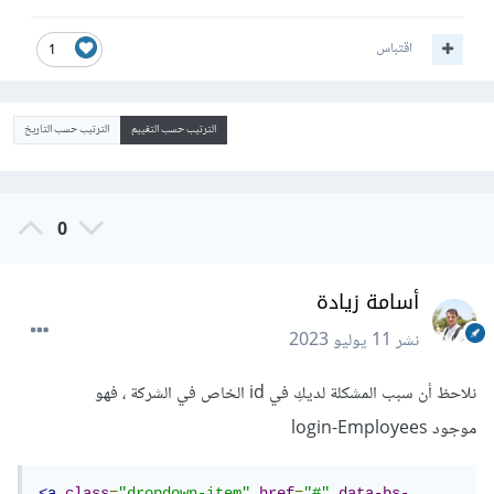
اقتباس
1
الترتيب حسب التقييم
الترتيب حسب التاريخ
0
أسامة زيادة
نشر
11 يوليو 2023
نلاحظ أن سبب المشكلة لديكِ في id الخاص في الشركة ، فهو
موجود login-Employees
<a
class
=
"dropdown-item"
href
=
"#"
data-bs-