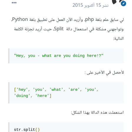
نشر
15 أكتوبر 2015
لي سابق علم بلغة php، وأريد الآن العمل على تطبيق بلغة Python،
وتواجهني مشكلة في استعمال دالة Split، حيث أريد تجزئة الكلمة
التالية:
"Hey, you - what are you doing here!?"
لأحصل في الأخير على :
[
'hey'
,
'you'
,
'what'
,
'are'
,
'you'
,
'doing'
,
'here'
]
استعملت هذه الدالة بهذا الشكل:
str
.
split
()