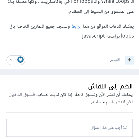
الـ While Loops والـ For loops في جافاسكريبت ، وكلها مصنفة بناءً
على المستوى من البسيط إلى المتقدم.
يمكنك الذهاب للموقع من هذا
الرابط
وستجد جميع التمارين الخاصة بال
loops بواسطة javascript
اقتباس
1
انضم إلى النقاش
يمكنك أن تنشر الآن وتسجل لاحقًا. إذا كان لديك حساب،
فسجل الدخول
الآن
لتنشر باسم حسابك.
أجب على هذا السؤال...