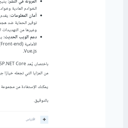
المرونة في النشر:
الخوادم العادية وخوادم السحابة (Cloud) مثل Microsoft Azure و
أمان المعلومات:
وغيرها من التهديدات ال
دعم الويب الحديث:
Vue.js.
من المزايا التي تجعله خيارًا 
يمكنك الإستفادة من مجموعة من المقالات حول ASP.NET موج
بالتوفيق.
اقتباس