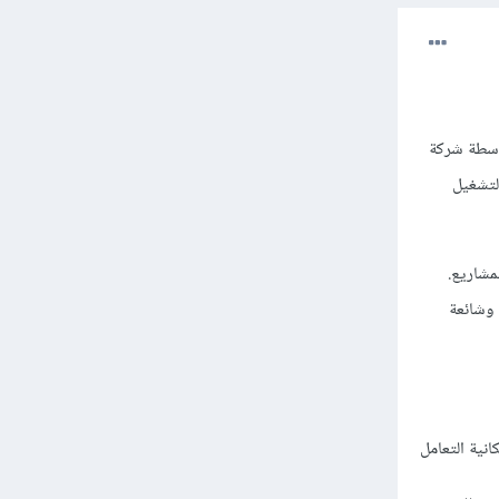
يره بواسطة شركة
ة التشغيل
لمشاريع.
تعتبر C# لغة برمجة قوية وشائعة
إمكانية التعامل