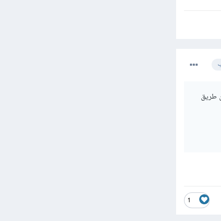
ب
ن طريق
1