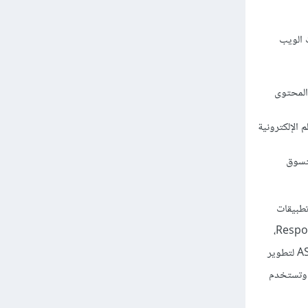
 الويب
و المحتوى
 الإلكترونية
لتسوق
محمولة (أو تطبيقات
الويب القابلة للتطبيق على الهواتف الذكية) باستخدام تقنيات تصميم الويب المستجيب Responsive Web Design،
والتي تتيح جعل موقع الويب يتكيف مع حجم شاشة الجهاز المستخدم. ويمكن أيضاً استخدام ASP.NET Core لتطوير
ات جوال مخصصة باستخدام Xamarin، وهي منصة تطوير تطبيقات جوال تعتمد على إطار عمل .NET وتستخدم