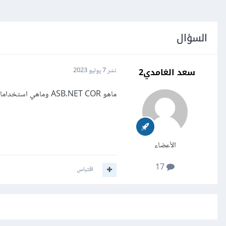
السؤال
سعد الغامدي2
نشر
7 يوليو 2023
ماهو ASB.NET COR وماهي استخداماته وفوائدة وما علاقتة بلغة الC#
الأعضاء
17
اقتباس