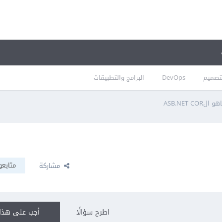
تصميم
DevOps
البرامج والتطبيقات
و الASB.NET COR
متابعو
مشاركة
اطرح سؤالًا
أجب على هذا 