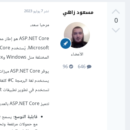
مسعود زاهي
نشر
7 يوليو 2023
0
مرحبا سعد،
الأعضاء
المختلفة مثل Windows وLinux و macOS.
96
646
يوفر re
تستخدم في تطوير تطبيقات Microsoft.
تتميز ASP.NET Core بالعديد من الفوائد، بما في ذلك:
قابلية التوسع:
مع حمولات مرتفعة وتحم