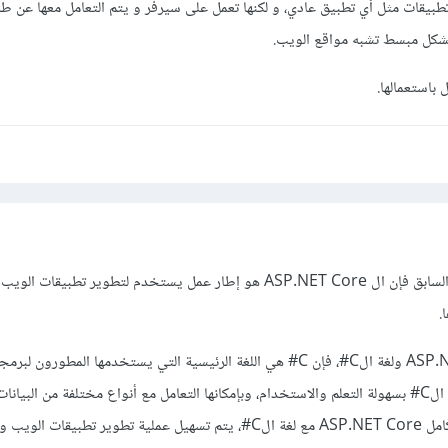
بيقات مثل أي تطبيق عادي، و لكنها تعمل على سيرفر و يتم التعامل معها عن ط
بشكل مبسط تشبه مواقع الويب.
باستعمالها.
كما وضح مسعود في التعليق السابق فإن ال ASP.NET Core هو إطار عمل يستخدم لتطوير تطبي
بالنسبة للعلاقة بين ASP.NET Core ولغة الC#، فإن C# هي اللغة الرئيسية التي يستخدمها المطور
ASP.NET Core. وتتميز لغة الC# بسهولة التعلم والاستخدام، وبإمكانها التعامل مع أنواع مختلفة من الب
الأخطاء بشكل فعال. وبفضل تكامل ASP.NET Core مع لغة الC#، يتم تسهيل عملية تطوير تطبيقا