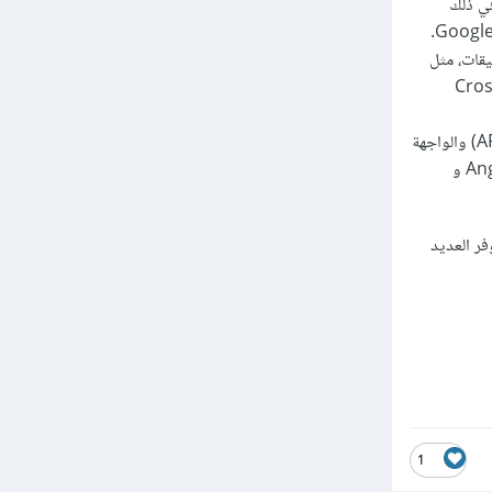
ا في ذلك
طبيقات، مثل
Cross-Site)
يدعم ASP.NET Core تقنيات الويب الحديثة مثل واجهة برمجة التطبيقات (APIs) والواجهة
الأمامية (Front-end)، ويتكامل بشكل سلس مع إطار العمل JavaScript الشائع مثل React و Angular و
وقوي لتطوير تطبيقات الويب باستخدام لغة البرمجة C#، ويوفر العديد
1