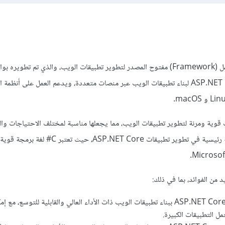
ASP.NET Core هو إطار عمل (Framework) مفتوح المصدر لتطوير تطبيقات الويب، والذي تم تطو
Microsoft. يُستخدم ASP.NET Core لبناء تطبيقات الويب عبر منصات متعددة، ويدعم العمل على أنظم
ASP.NET Co ميزات قوية ومرنة لتطوير تطبيقات الويب، مما يجعلها مناسبة لمختلف الاحتياجات وا
يستخدم لغة البرمجة C# كلغة رئيسية في تطوير تطبيقات ASP.NET Core، حيث 
يسمح ASP.NET Core ببناء تطبيقات الويب ذات الأداء العالي والقابلية للتوسع، مع 
ل التطبيقات الكبيرة.