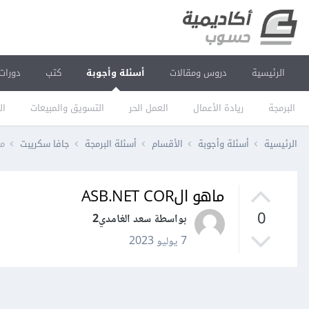
الرئيسية
دروس ومقالات
أسئلة وأجوبة
كتب
دورات
البرمجة
ريادة الأعمال
العمل الحر
التسويق والمبيعات
ال
الرئيسية
أسئلة وأجوبة
الأقسام
أسئلة البرمجة
جافا سكريبت
ماه
ماهو الASB.NET COR
0
بواسطة سعد الغامدي2
7 يوليو 2023